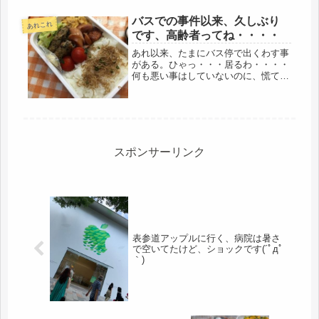
バスでの事件以来、久しぶり
あれこれ
です、高齢者ってね・・・・
あれ以来、たまにバス停で出くわす事
がある。ひゃっ・・・居るわ・・・・
何も悪い事はしていないのに、慌てて
顔を隠して、遠ざかる。問題の人物
は、キョロキョロと見渡し、獲物を探
し中。もうエジキにはなるものか、前
回の不名誉な事件は、ココです。昨夜
は、...
スポンサーリンク
表参道アップルに行く、病院は暑さ
で空いてたけど、ショックです(´ﾟдﾟ
｀)