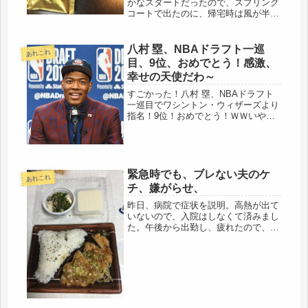
かなスタートだったので、スプリング
コートで出たのに、帰宅時は風が半端
じゃない、春の嵐だ。バス亭で30分待
ちには、雨も降ってくるし、情けなく
なってきた(-_-;)とにかく、家にたどり
八村 塁、NBAドラフト一巡
あれこれ
つくと、5分遅れで娘も帰宅...
目、9位、おめでとう！感激、
幸せの天使だわ～
すごかった！八村 塁、NBAドラフト
一巡目でワシントン・ウィザーズより
指名！9位！おめでとう！ＷＷいやは
や、気になって、気になって、そりゃ
そうでしょう、仕事開始後も、チラチ
ラとネットニュースを見ていました。
中学の恩師から、「君はNBAに行く...
緊急時でも、ブレない夫のケ
あれこれ
チ、嫌がらせ、
昨日、病院で症状を説明。高熱が出て
いないので、入院はしなくて済みまし
た。午後から出勤し、疲れたので、お
弁当を買って帰り、食べ終わったのは
覚えているけど、そこからの記憶な
し。相撲取りみたい、食べてすぐ寝
る、効果大で、今日までで、1キロ
弱、戻っ...