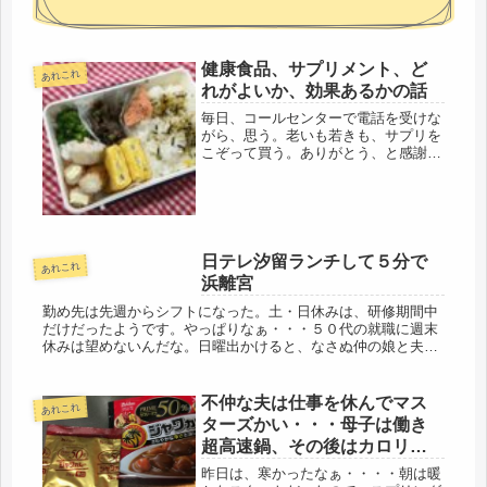
健康食品、サプリメント、ど
あれこれ
れがよいか、効果あるかの話
毎日、コールセンターで電話を受けな
がら、思う。老いも若きも、サプリを
こぞって買う。ありがとう、と感謝さ
れて、そして、儲かる。すごい。この
健康食品の通販市場が、すごい事にな
ってるらしいです。年金生活者、後期
高齢者、そのちょっと手前の予備軍、
5...
日テレ汐留ランチして５分で
あれこれ
浜離宮
勤め先は先週からシフトになった。土・日休みは、研修期間中
だけだったようです。やっぱりなぁ・・・５０代の就職に週末
休みは望めないんだな。日曜出かけると、なさぬ仲の娘と夫が
ずっと二人になり、娘がいやがるので、居るようにしてたけ
ど、もうそろそろい...
不仲な夫は仕事を休んでマス
あれこれ
ターズかい・・・母子は働き
超高速鍋、その後はカロリー
50％OFFカレー
昨日は、寒かったなぁ・・・・朝は暖