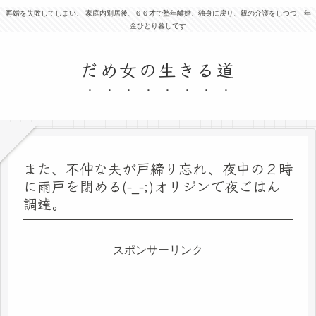
再婚を失敗してしまい、 家庭内別居後、６６才で塾年離婚、独身に戻り、親の介護をしつつ、年
金ひとり暮しです
だめ女の生きる道
また、不仲な夫が戸締り忘れ、夜中の２時
に雨戸を閉める(-_-;)オリジンで夜ごはん
調達。
スポンサーリンク