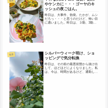
生活
やケンカに・・・ゴーヤのキ
ッシュの夜ごはん。
昨日は、大事件、勃発。たかが、ムシ
だろっ・・・と思うのだけど、怖い目
に遇いました。昨日は、３勤、3勤の
間の貴重な休み、朝から、グズグズ迷
った結果、やっぱり、行こう！とジム
へ。着いて、靴下を履いて、ジム用の
靴に履き替えていたら、「ちょっ
と！」...
シルバーウィーク明け、ショ
生活
ッピングで気分転換
昨日は、その前の最悪状態から抜け出
して、ほどほどによくなりました。私
は、今は、時間があるけど、通勤して
いたころは、全く人さまのブログを読
ませていただく余裕もなかったので、
その習慣で、読者登録しているのは、
数人だけ。私の友人の方が、シニニア
ブ...