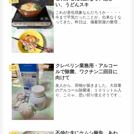
生活
い、うどんスキ
これが老化現象なんだろうか・・・・
今まで平気だったことが、出来なくな
ってきた。昨日は、備蓄部屋の整理
で、スイッチが入ったので、頑張りす
ぎた。以前は、この何倍も動けていた
のになぁ・・・・(*´Д｀)今日は、その
翌日でぐったりしてまた寝てばかり...
クレベリン業務用・アルコー
生活
ルで除菌、ワクチン二回目に
向けて
友人から、荷物が届きました。大容量
のアルコール除菌液、１０リットル入
り、こりゃ、思い切り使えそうです。
小出しの容器も入れてくれていたの
で、即、使えます。地元、大阪は、薬
問屋の街、道修町が古くからあり、塩
野義、武田薬品、大日本、小林製薬、
田辺...
不仲な夫にケムシ報告、あわ