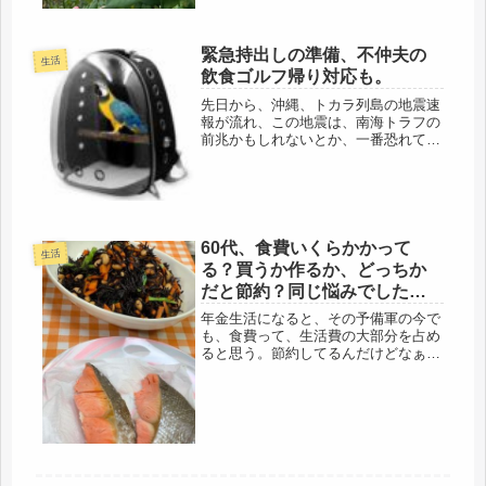
緊急持出しの準備、不仲夫の
生活
飲食ゴルフ帰り対応も。
先日から、沖縄、トカラ列島の地震速
報が流れ、この地震は、南海トラフの
前兆かもしれないとか、一番恐れてい
る南海トラフが出て来たので、もちろ
ん、首都直下型も恐ろしいけど、徐々
に、マジになっています。南海トラフ
は、今後30年以内に、いつ起こって
も...
60代、食費いくらかかって
生活
る？買うか作るか、どっちか
だと節約？同じ悩みでした
（笑）
年金生活になると、その予備軍の今で
も、食費って、生活費の大部分を占め
ると思う。節約してるんだけどなぁ～
( ｀ー´)ノ毎月、月が替わると、１
日、今日から、今月こそガンバル！そ
して、結局は出来てない。一昨日の友
人も、同じく、おひとり様。どうや
ら...