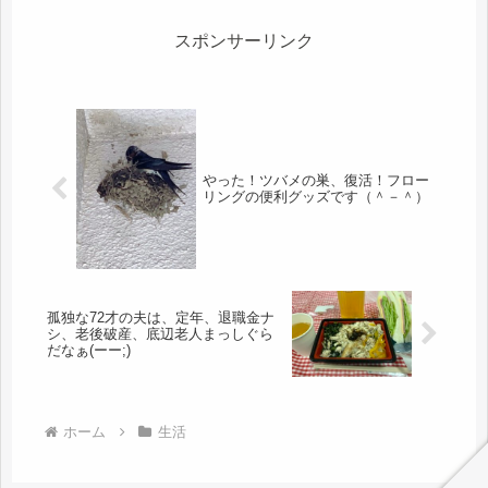
スポンサーリンク
やった！ツバメの巣、復活！フロー
リングの便利グッズです（＾－＾）
孤独な72才の夫は、定年、退職金ナ
シ、老後破産、底辺老人まっしぐら
だなぁ(ーー;)
ホーム
生活