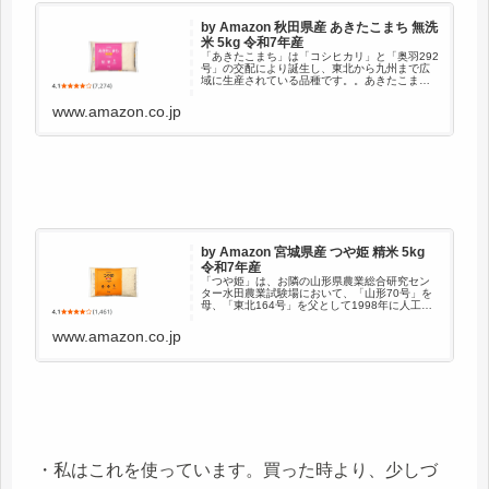
by Amazon 秋田県産 あきたこまち 無洗
米 5kg 令和7年産
「あきたこまち」は「コシヒカリ」と「奥羽292
号」の交配により誕生し、東北から九州まで広
域に生産されている品種です。。あきたこまち
の由来は、秋田県小野の里に生まれ、美人の誉
れ高い平安時代の歌人、小野小町にちなみ、お
www.amazon.co.jp
いしいお米として末永く愛さ...
by Amazon 宮城県産 つや姫 精米 5kg
令和7年産
「つや姫」は、お隣の山形県農業総合研究セン
ター水田農業試験場において、「山形70号」を
母、「東北164号」を父として1998年に人工交
配が行われ、選抜・育成された品種です。宮城
県では平成21年に「つや姫」を奨励品種に指定
www.amazon.co.jp
しています。炊飯米は...
・私はこれを使っています。買った時より、少しづ