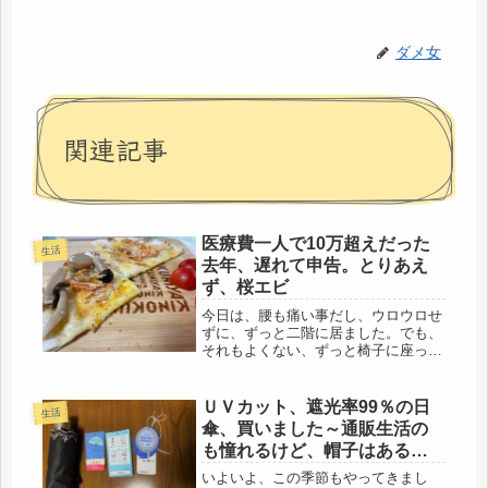
ダメ女
関連記事
医療費一人で10万超えだった
生活
去年、遅れて申告。とりあえ
ず、桜エビ
今日は、腰も痛い事だし、ウロウロせ
ずに、ずっと二階に居ました。でも、
それもよくない、ずっと椅子に座って
いるというのも、問題あり。腰痛持ち
の友人が、仕事を辞めたら、途端に治
ったらしい。９時-６時のデスクワー
ＵＶカット、遮光率99％の日
生活
ク。ずっとＰＣの前。よくないだろう
傘、買いました～通販生活の
ね...
も憧れるけど、帽子はあるし
ね・・・シシトウカレー作る
いよいよ、この季節もやってきまし