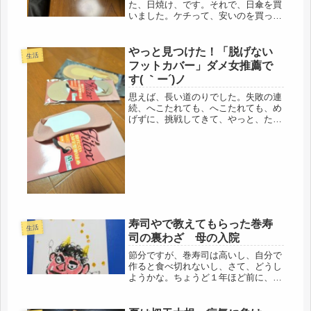
た、日焼け、です。それで、日傘を買
いました。ケチって、安いのを買っ
て、すぐ壊れても困る。買いなおす方
が高くつくし・・・傘の骨の部分が金
属性のにしました。前回の日傘、よく
やっと見つけた！「脱げない
生活
働いてくれました。バセドウの一番ひ
フットカバー」ダメ女推薦で
どい時...
す( ｀ー´)ノ
思えば、長い道のりでした。失敗の連
続、へこたれても、へこたれても、め
げずに、挑戦してきて、やっと、たど
り着いた、「脱げないフットカバー」
ついに、やったぞーｗｗ( ｀ー´)ノコ
レです！普段、ゆっくり探す時間がな
いので、なんかのついでに、ちょっ...
寿司やで教えてもらった巻寿
生活
司の裏わざ 母の入院
節分ですが、巻寿司は高いし、自分で
作ると食べ切れないし、さて、どうし
ようかな。ちょうど１年ほど前に、卓
球女子で忘年会をした際、巻寿司を作
りました。以前、寿司やのアルバイト
をした時に、そのコツを教えてもらい