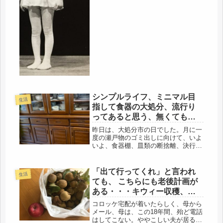
ヤだなぁ...
シンプルライフ、ミニマル目
生活
指して食器の大処分、流行り
ってあると思う、無くても困
らない
昨日は、大処分市の日でした。月に一
度の瀬戸物のゴミ出しに向けて、いよ
いよ、食器棚、皿類の断捨離、決行
(=ﾟωﾟ)ﾉ3人家族だったよね・・・・今
は2人家族、ほぼ一人暮らしなの
に・・・これはナイ( 一一)4枚扉食器
「出て行ってくれ」と言われ
生活
棚、床下収納、出てくる出てくる...
ても、 こちらにも老後計画が
ある・・・キウィー収穫、リ
ンゴも買った。
コロッケ宅配が着いたらしく、母から
メール、母は、この18年間、殆ど電話
はしてこない。ややこしい夫が居る