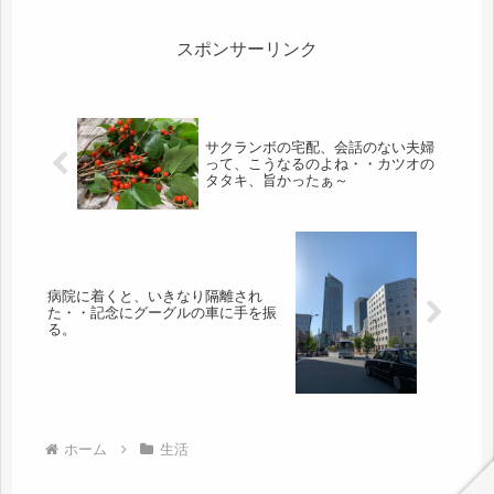
ちなので困ったものです。只今、御茶
ノ水、予約なしで飛び込んだので、時
間が...
スポンサーリンク
サクランボの宅配、会話のない夫婦
って、こうなるのよね・・カツオの
タタキ、旨かったぁ～
病院に着くと、いきなり隔離され
た・・記念にグーグルの車に手を振
る。
ホーム
生活