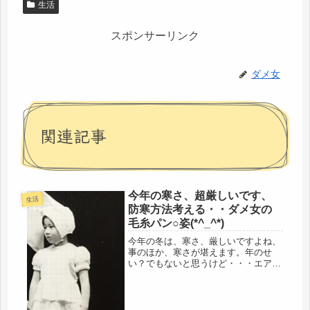
生活
スポンサーリンク
ダメ女
関連記事
今年の寒さ、超厳しいです、
生活
防寒方法考える・・ダメ女の
毛糸パン○姿(*^_^*)
今年の冬は、寒さ、厳しいですよね、
事のほか、寒さが堪えます。年のせ
い？でもないと思うけど・・・エアコ
ンも古くなると効かないのか、自室
は、初め、遠赤外線と両方で温めてい
る。こりゃ、電気代、ハンパないか
も・・・。多分・・・3万超える？イ