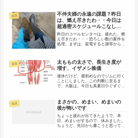
と、気を遣うようで、頭をひねって、
メールで連絡だ。折り返し電話をする
と、「暑いのに、たくさんありがと
不仲夫婦の永遠の課題？昨日
生活
う、」「今夜、夕食にいただきます」
は、燃え尽きたわ・・今日は
「そ...
超過密スケジュールこなしま
す。
昨日のコールセンターは、疲れた。燃
え尽きたわ・・・恐ろしい数の案件を
処理。まずは、架電すると謝罪から。
クレーム案件も多い。相変わらず、相
棒のオバサンは遅刻。そりゃ、あの雨
だもの、だれだって、出勤、ためらう
太ももの太さで、長生き度が
よね。でも、始業時に、ＰＣ立ち上
生活
増す、イザメシ株価
げ、...
連休だけど、週初めなのでジムに行く
ことにしました。この判断に至るま
で、大阪は、今日も真夏日💦ぐずぐず
迷っていたけど・・・・どちみち言い
訳を作ってサボッてしまう前に、エイ
ッ！と行くことに。行けば、体育館の
まさかの、めまい、めまいの
生活
方は親切だし、感じはよいし、全館冷
後が怖いです
房で...
ちょっと疲れが出てきたようで、本
日、めまいがするので、休みました。
ちょうど、先日から書こうと思ってい
たのですが、頑張り過ぎると出てくる
みたいです。年齢もあるけど、持病も