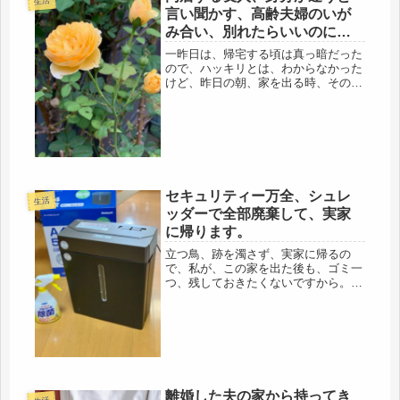
生活
言い聞かす、高齢夫婦のいが
み合い、別れたらいいのにと
思います。
一昨日は、帰宅する頃は真っ暗だった
ので、ハッキリとは、わからなかった
けど、昨日の朝、家を出る時、その驚
きの全貌を見た。・・・まるでビフォ
ーアフターだ (=ﾟωﾟ)ﾉ綺麗になって
いる所場所と、そうでない場所、うー
ーん、なんだかね、心が折れます...
セキュリティー万全、シュレ
生活
ッダーで全部廃棄して、実家
に帰ります。
立つ鳥、跡を濁さず、実家に帰るの
で、私が、この家を出た後も、ゴミ一
つ、残しておきたくないですから。
前々から、ずっと考えていた家電、お
もいきって、購入しました。と言って
も、お金、無いので、税込みで4,000
円弱の、シュレッダーです。かれこ
れ・...
離婚した夫の家から持ってき