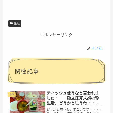
生活
スポンサーリンク
ダメ女
関連記事
ティッシュ使うなと言われま
生活
した・・・独立採算夫婦の珍
生活、どうかと思うわ・・・(´-
ω-`)
どうかと思うわ、すごいです・・・・