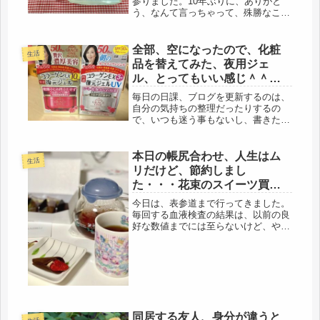
参りました。10年ぶりに、ありがと
う、なんて言っちゃって、殊勝なこと
だと思っていたら、やっぱりね、オチ
がありました(´-ω-`)先日、夫が仕事か
ら帰ってきた際、作業場にバックでト
全部、空になったので、化粧
生活
ラックを入れるのに、珍しく、...
品を替えてみた、夜用ジェ
ル、とってもいい感じ＾＾チ
ンだけで出来る手抜き1品
毎日の日課、ブログを更新するのは、
自分の気持ちの整理だったりするの
で、いつも迷う事もないし、書きたい
事は、山ほどあるのに、珍しく今日
は、まとまらない。疲れているのかも
しれないです。お金の要ることって、
本日の帳尻合わせ、人生はム
生活
以前は、さぁ～何を買おうか・・・と
リだけど、節約しまし
買い物...
た・・・花束のスイーツ買い
に行く、
今日は、表参道まで行ってきました。
毎回する血液検査の結果は、以前の良
好な数値までには至らないけど、やや
回復、次回は、毎月でなく、一ケ月置
きに、よかったです(=ﾟωﾟ)ﾉ数週間、
薬を服用しなかっただけで、こんなに
も劇的に悪化するなんてね・・・...
同居する友人、身分が違うと