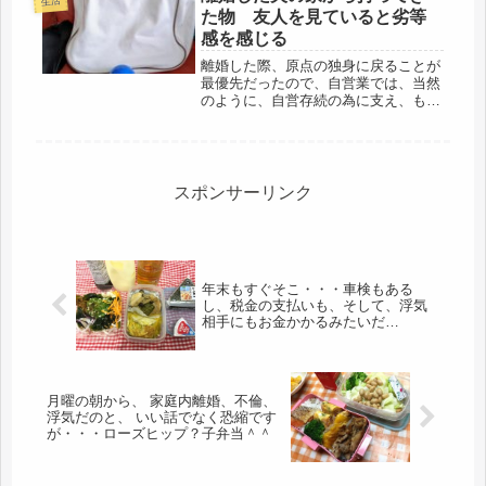
生活
た物 友人を見ていると劣等
感を感じる
離婚した際、原点の独身に戻ることが
最優先だったので、自営業では、当然
のように、自営存続の為に支え、もう
廃業という段階で、消費税増税で発注
が増えたことで、救われ、今に至るの
ですが。現在はどういう状態かは、分
かりませんが。不仲夫は、対策を練ろ
う...
スポンサーリンク
年末もすぐそこ・・・車検もある
し、税金の支払いも、そして、浮気
相手にもお金かかるみたいだ
し・・・母弁当、３日目。
月曜の朝から、 家庭内離婚、不倫、
浮気だのと、 いい話でなく恐縮です
が・・・ローズヒップ？子弁当＾＾