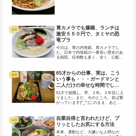
て、その上安い。どっちにしても、60
才以上のシニア割引なのですが、割り
と...
胃カメラでも爆睡、ランチは
生活
激安５５０円で、タミヤの恐
竜プラ
今日は、胃の内視鏡、胃カメラでし
た。日本で内視鏡の一番長い歴史のあ
る病院、症例数も多く、全く、心配す
ることもなく、まな板の鯉でした。コ
ロナで２年ご無沙汰している間に、以
前手術で入院した棟が外来になり、恐
65才からの仕事、実は、こう
生活
ろし広くきれいになっていました。や
いう事も・・・ガードマンと
っぱ...
二人だけの幸せな時間でし
た。
61才で就職し、早、２年。３年目に入
りました。まだ、今のところ、首は繋
がっています(^_^;)このまま、あと２
年・・・逃げ切れるかな？そこは、母
次第。こうして働けるのも、自立生活
を送ってくれているからだと感謝して
自業自得と言われたけど、プ
生活
います。それで、65才になっ...
リッとしたお尻にする方法
本来、運動など、大嫌いな人間なの