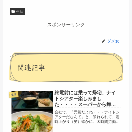
生活
スポンサーリンク
ダメ女
関連記事
終電前には乗って帰宅、ナイ
生活
トシアター楽しみまし
た・・・・スーパーから舞茸
が消えた日（笑）
会社で、「元気だよね・・・ナイトシ
アターだなんて」と、呆れられて、定
時上がり（笑）確かに、８時間労働の
あとだもの、これも、お菓子と一緒
で、別腹かな（笑）ナイトシアターっ