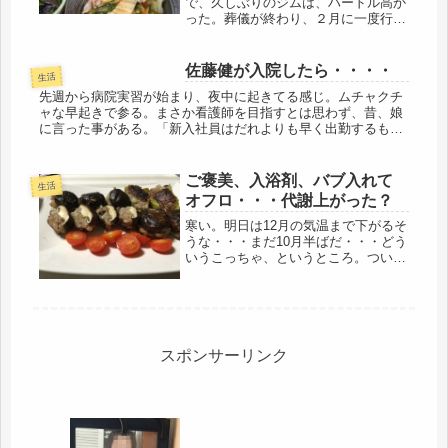
で、久しぶりのジムは、ハードル高か
った。葬儀が終わり、２月に一度行っ
たきりのご無沙汰。友人が、ジムに新
しいマシーンが入ったメールをくれた
ので、「行くわ！」と返信して、気持
佐藤健が入院したら・・・・
生活
ちを奮い立たせて、行ってきました。
先週から病院実習が始まり、夜中に起きてる感じ。ムチャクチ
イヤ...
ャな早起きで参る。まさか看護師を目指すとは思わず、昔、娘
に言った事がある。「新入社員はだれよりも早く出勤するもの
で、３０分じゃダメ、１時間だね」それを守ってか、１番に行
くと言う。いやい...
ご褒美、入浴剤、バブ入れて
生活
オフロ・・・代謝上がった？
寒い。明日は12月の気温まで下がるそ
うな・・・まだ10月半ばだ・・・どう
いうこっちゃ、というところ。つい先
日まで、アチコチで運動会の空砲が聞
こえていたのに・・・今年はことのほ
か、寒さが堪える。若い頃から冷え性
知らずで、超代謝だったので、さほ...
スポンサーリンク