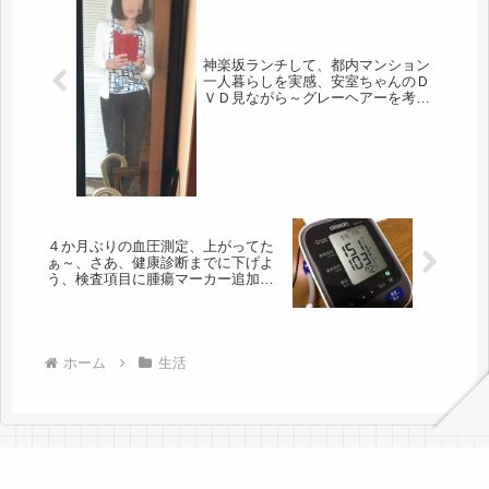
神楽坂ランチして、都内マンション
一人暮らしを実感、安室ちゃんのＤ
ＶＤ見ながら～グレーヘアーを考え
る
４か月ぶりの血圧測定、上がってた
ぁ～、さあ、健康診断までに下げよ
う、検査項目に腫瘍マーカー追加し
ました。
ホーム
生活