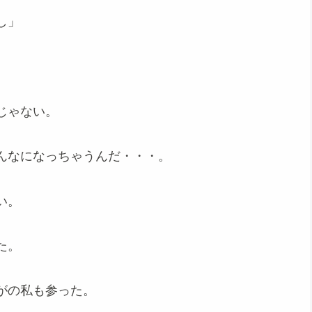
し」
じゃない。
んなになっちゃうんだ・・・。
い。
た。
がの私も参った。