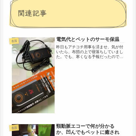
関連記事
電気代とペットのサーモ保温
生活
昨日もアチコチ用事を済ませ、気が付
いたら、布団の上で寝落ちしていまし
た。でも、寒くなる予報だったので、
フトンカバーも替えて秋支度、鳥2羽
は、アクリルボードと透明ビニールク
ロスで散歩を囲って暖房。今回、デジ
タルのサーモを購入。以前から使って
い...
頸動脈エコーで何が分かる
生活
か、凹んでもペットに癒され