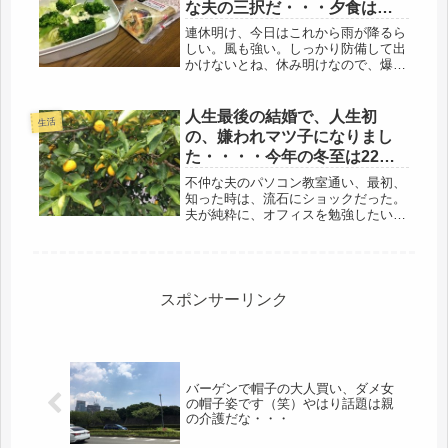
な夫の三択だ・・・夕食はコ
ンビニトルティーヤ
連休明け、今日はこれから雨が降るら
しい。風も強い。しっかり防備して出
かけないとね、休み明けなので、爆発
的に入電数も多いだろう。数日、空い
た電車に乗れたが、今日から満員電車
だなぁ～(・_・;)通勤時間、自宅から
人生最後の結婚で、人生初
生活
30分圏内、夢のまた夢だけど、や...
の、嫌われマツ子になりまし
た・・・・今年の冬至は22
日、柚子がたわわです。
不仲な夫のパソコン教室通い、最初、
知った時は、流石にショックだった。
夫が純粋に、オフィスを勉強したい、
という事は、100％ない、と言い切れ
る。(-_-;)なんでも、面倒な事、イヤな
事は、とことん、避けて延ばす。その
夫が、わざわざ、ＰＣまで買...
スポンサーリンク
バーゲンで帽子の大人買い、ダメ女
の帽子姿です（笑）やはり話題は親
の介護だな・・・