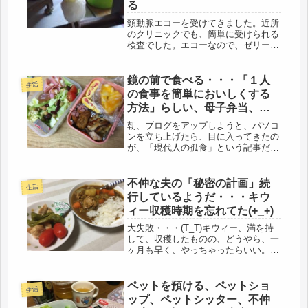
る
頸動脈エコーを受けてきました。近所
のクリニックでも、簡単に受けられる
検査でした。エコーなので、ゼリーを
塗る検査です。私は、高血圧なので、
年齢的に動脈硬化もあれば、脳梗塞、
脳卒中の恐れもあるので、気休めに、
鏡の前で食べる・・・「１人
生活
調べてもらうと、血管には、全く問題
の食事を簡単においしくする
な...
方法」らしい、母子弁当、昨
日の孤食
朝、ブログをアップしようと、パソコ
ンを立ち上げたら、目に入ってきたの
が、「現代人の孤食」という記事だっ
た。確かに、今、娘と同居していて
も、一人飯が多い。それを言うなら、
独居老人は殆どが「孤食」母など、
不仲な夫の「秘密の計画」続
生活
365日、3食、孤食だものなぁ・・・不
行しているようだ・・・キウ
仲...
ィー収穫時期を忘れてた(+_+)
大失敗・・・(T_T)キウィー、満を持
して、収穫したものの、どうやら、一
ヶ月も早く、やっちゃったらいい。そ
うだっけ？去年の話なんて、もう忘れ
てます（笑）スーパーにはたくさん並
んでいるし、大きさも、いい感じだと
ペットを預ける、ペットショ
生活
思ったら、まだまだ、半分青かった...
ップ、ペットシッター、不仲