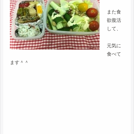
また食
欲復活
して、
元気に
食べて
ます＾＾