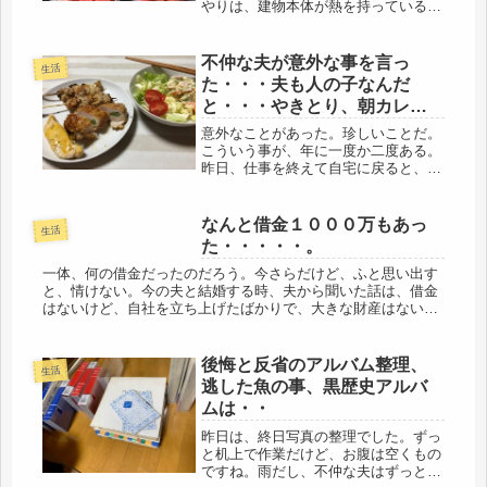
やりは、建物本体が熱を持っているの
で、早朝深夜に。瀕死状態でも、頑張
って生きてくれている。また次のキュ
ウリも育ってきました。そして、春以
不仲な夫が意外な事を言っ
生活
降、全く育たなかったオクラ
た・・・夫も人の子なんだ
が・・・...
と・・・やきとり、朝カレ
ー、カレー弁当
意外なことがあった。珍しいことだ。
こういう事が、年に一度か二度ある。
昨日、仕事を終えて自宅に戻ると、不
仲な夫から、「冷蔵庫に焼き鳥がある
けど食べる？」というお誘いがあっ
た。もちろん、無料ということだ、と
なんと借金１０００万もあっ
生活
思う。「食べる？」ね・・・食べるに
た・・・・・。
決ま...
一体、何の借金だったのだろう。今さらだけど、ふと思い出す
と、情けない。今の夫と結婚する時、夫から聞いた話は、借金
はないけど、自社を立ち上げたばかりで、大きな財産はない、
でも４０年の実績があるので、十分な生活は出来る。という事
だった。大きな土...
後悔と反省のアルバム整理、
生活
逃した魚の事、黒歴史アルバ
ムは・・
昨日は、終日写真の整理でした。ずっ
と机上で作業だけど、お腹は空くもの
ですね。雨だし、不仲な夫はずっと一