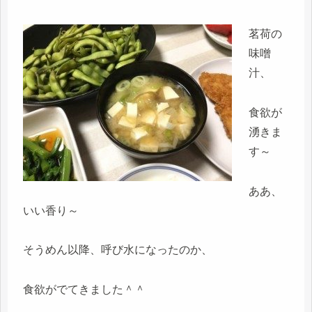
茗荷の
味噌
汁、
食欲が
湧きま
す～
ああ、
いい香り～
そうめん以降、呼び水になったのか、
食欲がでてきました＾＾