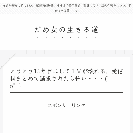
再婚を失敗してしまい、 家庭内別居後、６６才で塾年離婚、独身に戻り、親の介護をしつつ、年
金ひとり暮しです
だめ女の生きる道
とうとう15年目にしてＴＶが壊れる、受信
料まとめて請求されたら怖い・・・(゜
o゜)
スポンサーリンク