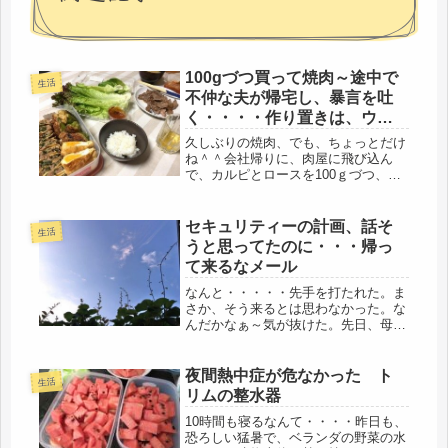
100gづつ買って焼肉～途中で
生活
不仲な夫が帰宅し、暴言を吐
く・・・・作り置きは、ウス
アゲ餃子
久しぶりの焼肉、でも、ちょっとだけ
ね＾＾会社帰りに、肉屋に飛び込ん
で、カルピとロースを100ｇづつ、切
り落としを300g買って、意気揚々と帰
りました。不仲な夫は、昨夜は外出予
定、じゃあ、娘もいることだし、久々
セキュリティーの計画、話そ
生活
の焼肉だ。どうして焼肉を食べるだ...
うと思ってたのに・・・帰っ
て来るなメール
なんと・・・・・先手を打たれた。ま
さか、そう来るとは思わなかった。な
んだかなぁ～気が抜けた。先日、母に
実家に帰る話をしたが、一晩考えたら
しい。この暑い夏に、わざわざ娘が帰
って来る・・・きっと何かある。あ
夜間熱中症が危なかった ト
生活
あ、そうだ、会社のＯＢ会で、前にも
リムの整水器
この...
10時間も寝るなんて・・・・昨日も、
恐ろしい猛暑で、ベランダの野菜の水