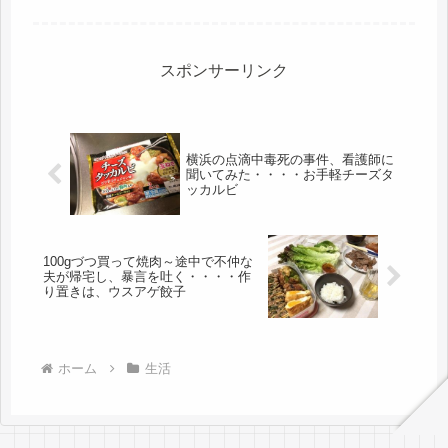
階にいるし・・・作業場は屋根のある
所もあるのにね（笑）そんなわけで、
チンしてすぐ食べられる食事だけでし
た。こういう食生活が続くと、心が
ね、...
スポンサーリンク
横浜の点滴中毒死の事件、看護師に
聞いてみた・・・・お手軽チーズタ
ッカルビ
100gづつ買って焼肉～途中で不仲な
夫が帰宅し、暴言を吐く・・・・作
り置きは、ウスアゲ餃子
ホーム
生活