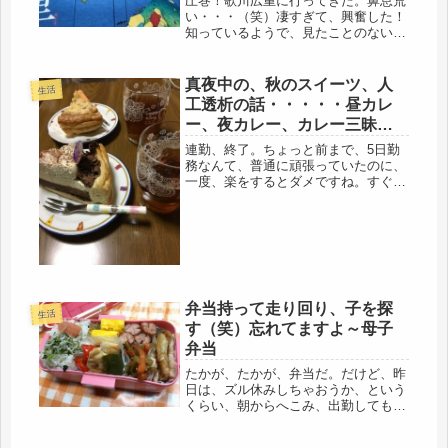
圧巻！歌川広重に行ってきた。鼻息荒
い・・・（笑）凄すぎて、興奮した！
知っているようで、見たことのない、
日欧の至宝。朝一番に、先日のホテル
に忘れたメガネを回収に行き、向かう
は、天王寺アベノハルカス。高校が天
真夜中の、秋のスイーツ、人
生活
王寺だったので、慣れた場所・・・と
工透析の話・・・・・昼カレ
言...
ー、夜カレー、カレー三昧
（笑）
連勤、終了。ちょっと前まで、5日勤
務なんて、普通に頑張っていたのに、
一度、楽をするとダメですね。すぐ、
それに甘えてしまう。でも、そう自分
を叱らなくてもね。頑張った事、褒め
てあげよう（笑）いつも、そんな一人
ごとです。と、思っていたら、娘のお
土...
弁当持って走り回り、子を探
生活
す（笑）忘れてますよ～母子
弁当
たかが、たかが、弁当だ。だけど、昨
日は、ズル休みしちゃおうか、という
くらい、朝からへこみ、出勤しても、
午前中、落ち込んでいた。自分でも、
どうかと思うけど、参りました。いつ