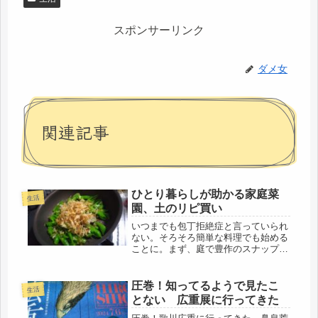
スポンサーリンク
ダメ女
関連記事
ひとり暮らしが助かる家庭菜
生活
園、土のリピ買い
いつまでも包丁拒絶症と言っていられ
ない。そろそろ簡単な料理でも始める
ことに。まず、庭で豊作のスナップエ
ンドウ、ほうれんそうから収穫し、雨
も止んだので、庭仕事から開始。夏野
菜の苗がそのままなので、プランター
圧巻！知ってるようで見たこ
生活
に植えることに。プランターや植木鉢
とない 広重展に行ってきた
で...