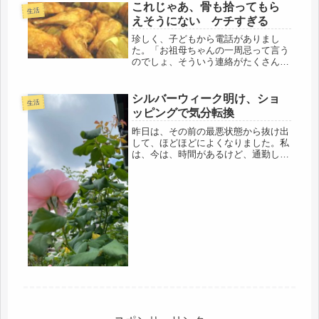
もの朝は、５時過ぎに起床し、簡単に
これじゃあ、骨も拾ってもら
生活
身支度し、台所に立ち、娘・自分の弁
えそうにない ケチすぎる
当...
珍しく、子どもから電話がありまし
た。「お祖母ちゃんの一周忌って言う
のでしょ、そういう連絡がたくさん来
るかもしれないから、・・」「そんな
の無視したらいいからね」・・だそう
です(-_-;)私が、お寺や葬儀社の言いな
シルバーウィーク明け、ショ
生活
りになって、高額のお金を使うと...
ッピングで気分転換
昨日は、その前の最悪状態から抜け出
して、ほどほどによくなりました。私
は、今は、時間があるけど、通勤して
いたころは、全く人さまのブログを読
ませていただく余裕もなかったので、
その習慣で、読者登録しているのは、
数人だけ。私の友人の方が、シニニア
ブ...