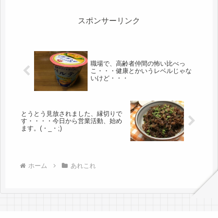
う・・・。やったね、ワンダフルｗｗ
一面、ディズニーのクリスマス仕様ウ
ソでし...
スポンサーリンク
職場で、高齢者仲間の怖い比べっ
こ・・・健康とかいうレベルじゃな
いけど・・・
とうとう見放されました、縁切りで
す・・・・今日から営業活動、始め
ます。(・_・;)
ホーム
あれこれ