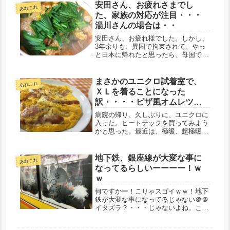
安田さん、お疲れさまでし
あれこれ
た、家族の対応が注目・・・
湯川さんの場合は・・
安田さん、お疲れ様でした。しかし、
3年余りも、異国で拘束されて、やっ
と日本に帰れたと思ったら、母国で
は、自己責任論で、針のむしろ、気の
毒な事だ。同時に、家族のコメント、
対応も注目され矢面に立たされる。な
まさかのユニクロ試着室で、
あれこれ
んだかんだいっても、日本から身代金
ＸＬを着ることになった
が支...
訳・・・・ピザ風オムレツの
朝ごはん。
病院の帰り、久しぶりに、ユニクロに
入った。ヒートテックを買ってみよう
かと思った。最近は、極暖、超極暖と
いうものがあるらしい。実は、情けな
いぐらい、肌着が足りない。３年前、
バセドウ病を発病しているとは、つゆ
地下鉄、銀座線が大変な事に
あれこれ
知らず、とんでもない汗かきになるも
なってるらしいーーーー！ｗ
の...
ｗ
何ですかー！こりゃスゴイｗｗ！地下
鉄が大変な事になってるじゃない＠＠
イタズラ？・・・じゃないよね。こり
ゃ楽しいわ～♪♪今日乗った、銀座線、
ふと乗車して、いつもと何か違