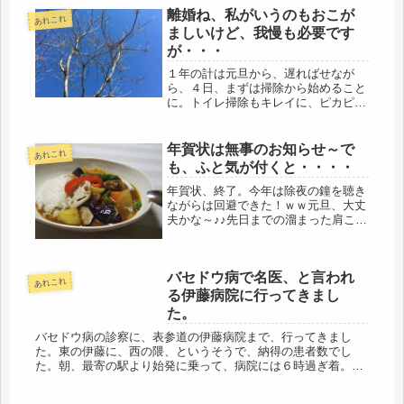
離婚ね、私がいうのもおこが
あれこれ
ましいけど、我慢も必要です
が・・・
１年の計は元旦から、遅ればせなが
ら、４日、まずは掃除から始めること
に。トイレ掃除もキレイに、ピカピカ
にね～、と開始すると、何事も計どう
りにはいかないものだ。今年もそうな
んだろうか。いやはや、60年間、思っ
年賀状は無事のお知らせ～で
あれこれ
た通りには来ていないし・・・。１人
も、ふと気が付くと・・・・
暮...
年賀状、終了。今年は除夜の鐘を聴き
ながらは回避できた！ｗｗ元旦、大丈
夫かな～♪♪先日までの溜まった肩こり
は、あの首輪？でクリアしたけど、今
日、またしても新たな肩こりが（笑）
困ったものだ。関東で暮らし始めて二
バセドウ病で名医、と言われ
十数年経ったけど、60年のうちの2...
あれこれ
る伊藤病院に行ってきまし
た。
バセドウ病の診察に、表参道の伊藤病院まで、行ってきまし
た。東の伊藤に、西の隈、というそうで、納得の患者数でし
た。朝、最寄の駅より始発に乗って、病院には６時過ぎ着。そ
の時点で、番号札は、なんと！すでに50番近い数字。６時の開
始と同時に、これだ...