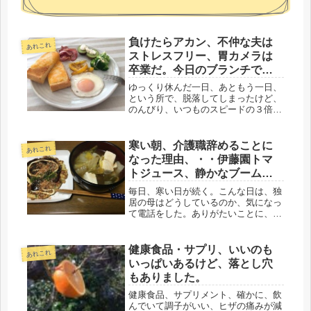
負けたらアカン、不仲な夫は
あれこれ
ストレスフリー、胃カメラは
卒業だ。今日のブランチで
す。
ゆっくり休んだ一日、あともう一日、
という所で、脱落してしまったけど、
のんびり、いつものスピードの３倍く
らいスローで過ごしました。と言って
も、やらなくちゃいけない事は、しっ
かりとね。自営の請求書関係の仕事は
寒い朝、介護職辞めることに
あれこれ
したし、書類関係も整理した。洗濯日
なった理由、・・伊藤園トマ
和...
トジュース、静かなブームか
も
毎日、寒い日が続く。こんな日は、独
居の母はどうしているのか、気になっ
て電話をした。ありがたいことに、認
知はないので、自己防衛はしているよ
うだ。以前、子どもが小学生の頃、介
護の仕事をしていた。いずれその日が
健康食品・サプリ、いいのも
あれこれ
来るだろうと、母の介護の為に、ヘル
いっぱいあるけど、落とし穴
パ...
もありました。
健康食品、サプリメント、確かに、飲
んでいて調子がいい、ヒザの痛みが減