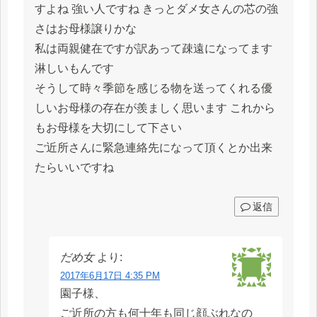
すよね 強い人ですね きっとダメ女さんの芯の強
さはお母様譲りかな
私は両親健在ですが訳あって疎遠になってます
淋しいもんです
そうして時々季節を感じる物を送ってくれる優
しいお母様の存在が羨ましく思います これから
もお母様を大切にして下さい
ご近所さんに緊急連絡先になって頂くとか出来
たらいいですね
返信
だめ女
より:
2017年6月17日 4:35 PM
園子様、
ご近所の方も何十年も同じ顔ぶれなの