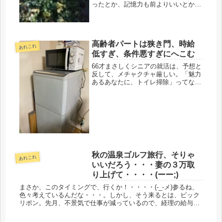
ったとか、記憶力も前よりいいとか、
痩せた、とかあるかもしれないけ
ど・・・。去年は、健康食品・サプリ
メント会社に勤務していた。なのに、
とうとう一度も手を出す事なく退職。
高齢者パートは狭き門、時給
社販で...
あれこれ
低すぎ、条件悪すぎにへこむ
66才まさしくシニアの就活は、予想と
反して、メチャクチャ厳しい。「魅力
あるあなたに、トイレ掃除」ってなん
じゃソレ。厨房で、調理や配膳な
ら・・・・と思ったけど、現在、恐ろ
しく建設されている介護施設のその従
業員が不足しているので、大抵は介護
施設...
秋の温泉ゴルフ旅行、そりゃ
あれこれ
いいだろう・・・妻の３万取
り上げて・・・・(ーー;)
まさか、このタイミングで、行くか！・・・・(-_-メ)参るね、
色々考えているんだな・・・。しかし、そう来るとは、ビック
リポン。先月、不景気で仕事が減っているので、経理の給与、
と言っても毎月３万だけど、それをナシ、にするとか言い出し
たと思った...