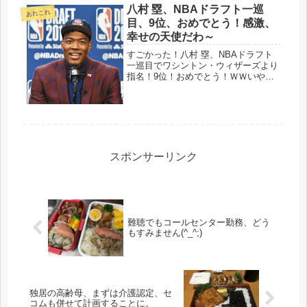
八村 塁、NBAドラフト一巡
あれこれ
目、9位、おめでとう！感激、
幸せの天使だわ～
すごかった！八村 塁、NBAドラフト
一巡目でワシントン・ウィザーズより
指名！9位！おめでとう！ＷＷいやは
や、気になって、気になって、そりゃ
そうでしょう、仕事開始後も、チラチ
ラとネットニュースを見ていました。
中学の恩師から、「君はNBAに行く...
スポンサーリンク
難聴でもコールセンター勤務、どう
もすみません(^_^;)
独居の高齢母、まずは介護認定、セ
コムも併せて計画することに。