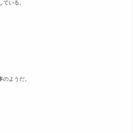
している。
事のようだ。