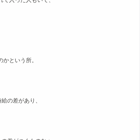
れて入った人もいて、
のかという所。
時給の差があり、