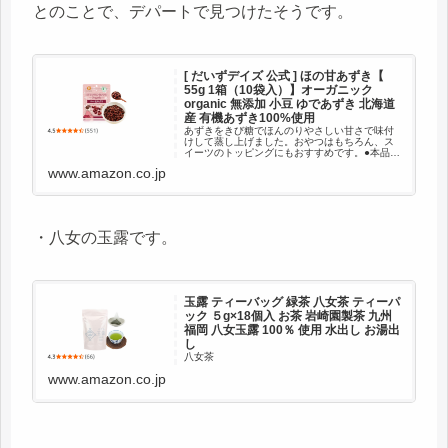
とのことで、デパートで見つけたそうです。
[ だいずデイズ 公式 ] ほの甘あずき【
55g 1箱（10袋入）】オーガニック
organic 無添加 小豆 ゆであずき 北海道
産 有機あずき100%使用
あずきをきび糖でほんのりやさしい甘さで味付
けして蒸し上げました。おやつはもちろん、ス
イーツのトッピングにもおすすめです。●本品は
有機JAS登録認定機関であるJONA(日本オーガニ
www.amazon.co.jp
ック&ナチュラルフーズ協会)の認証を受けたオ
ーガニック蒸しあず...
・八女の玉露です。
玉露 ティーバッグ 緑茶 八女茶 ティーパ
ック ５g×18個入 お茶 岩崎園製茶 九州
福岡 八女玉露 100％ 使用 水出し お湯出
し
八女茶
www.amazon.co.jp