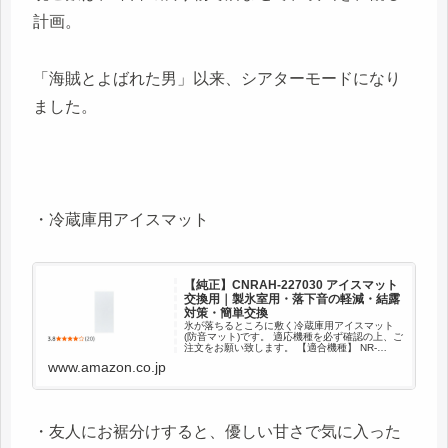
計画。
「海賊とよばれた男」以来、シアターモードになり
ました。
・冷蔵庫用アイスマット
【純正】CNRAH-227030 アイスマット
交換用｜製氷室用・落下音の軽減・結露
対策・簡単交換
氷が落ちるところに敷く冷蔵庫用アイスマット
(防音マット)です。 適応機種を必ず確認の上、ご
注文をお願い致します。 【適合機種】 NR-
F506T-W、NR-E473T-N、NR-F556T-S、NR-
www.amazon.co.jp
F556T-W、NR-F611XPV-N...
・友人にお裾分けすると、優しい甘さで気に入った