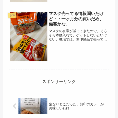
ぬ...
マスク売ってる情報聞いたけ
生活
ど・・一ヶ月分の買いだめ、
備蓄かな。
マスクの在庫が減ってきたので、そろ
そろ本腰入れて、ゲットしないといけ
ない。職場では、無印良品で売ってた
とか、イオンに9時に行ったら、おひ
とり様、2個までだったとか、情報は
もらうけどなぁ・・・どこも、遠い
上、車もないので、フットワークが重
い。...
スポンサーリンク
危ないとこだった、無印のカレーが
美味しいわけ