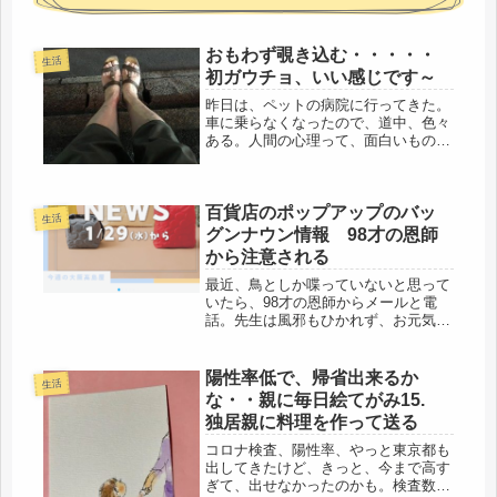
おもわず覗き込む・・・・・
生活
初ガウチョ、いい感じです～
昨日は、ペットの病院に行ってきた。
車に乗らなくなったので、道中、色々
ある。人間の心理って、面白いものだ
と思った。鳥用のキャリーに入れて、
カバーをかける。暑くって可哀そうだ
が、バスと電車に乗るので、鳥アレル
百貨店のポップアップのバッ
ギーの方もおられるだろうし？よくわ
生活
か...
グンナウン情報 98才の恩師
から注意される
最近、鳥としか喋っていないと思って
いたら、98才の恩師からメールと電
話。先生は風邪もひかれず、お元気な
様子。「〇〇ちゃん、素晴らしい絵は
がき、ありがとう。元気にしています
か？」「身体に気をつけないといけま
陽性率低で、帰省出来るか
生活
せんよ、無理しないように」色々たく
な・・親に毎日絵てがみ15.
さ...
独居親に料理を作って送る
コロナ検査、陽性率、やっと東京都も
出してきたけど、きっと、今まで高す
ぎて、出せなかったのかも。検査数