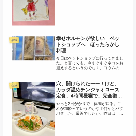
が、アレですからね。皆が思って
る・・と思うけど口には出さな
い・・・・悔しすぎるから、岡江久美
子さんが、もっと早く検査で来ていた
ら・・・薬の服...
幸せホルモンが欲しい ペッ
生活
トショップへ ほったらかし
料理
今日はペットショップに行ってきまし
た。と言っても、今すぐすぐネコをお
迎えするというのでなく、ヨウムの爪
切りです。しばらく開いてしまったの
で、爪が伸びて、血管も伸びてないか
心配でしたが、大丈夫でした。季節も
穴、開けられたーー！けど、
生活
良いので、（真夏に蚊が猛暑で繁殖で
カラダ温めチンジャオロース
き...
定食、4時間昼寝で、完全復
活！
やっと2日がかりで、体調が戻る。こ
れが加齢っていうのかな？何かとバタ
バタした、最近でしたが、昨日は、雨
も降って、寒かったので、庭仕事もで
きないし、母の買い物も送った後で、
久しぶりにナシ。ゆっくり自室で、厚
着して、身体、温めていました。ぬく