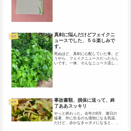
う、いいでしょ」言いながら、何度
も、結婚に失敗している親不孝娘の、
心の支えになってくれて、頑張って生
きてくれて、「ありがとう」です。し
かし、...
真剣に悩んだけどフェイクニ
生活
ュースでした、５Ｇ楽しみで
す。
死ぬほど、真剣に心配していた事。ど
うやら、フェイクニュースだったらし
いです。一体、そんなニュース流し
て、面白いのかねぇ(。-`ω-)ネットで
流しちゃったんだから、見た人も多い
と思う。ビビッた。まあ、常識で考え
たら、ありえないけど（笑）「ムク...
事故書類、損保に送って、終
生活
了ああスッキリ
やっと終わった。去年の8月、連日の
猛暑、外に出るのも億劫になる気温、
だけど、歩かなきゃダメになると、早
朝から近所を歩いていたら・・・もち