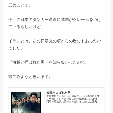
三のことで、
今回の日本のタンカー通過に隣国がクレームをつけ
ているらしいけど、
イランとは、あの日章丸の頃からの歴史もあったの
でした。
「海賊と呼ばれた男」を知らなかったので、
観てみようと思います。
海賊とよばれた男
主要燃料が石炭だった当時から、石油の将来性
を予感していた若き日の国岡鐡造は、北九州・
門司で石油業に乗り出すが、その前には国内の
販売業者、欧米の石油会社（石油メジャー）な
ど、常に様々な壁が立ち塞がり、行く手を阻ん
だ。しかし、鐡造はどんなに絶望...