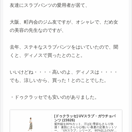
友達にスラブパンツの愛用者が居て、
大阪、町内会のジム友ですが、オシャレで、だめ女
の美容の先生なのですが、
去年、ステキなスラブパンツをはいていたので、聞
くと、ディノスで買ったとのこと。
いいけどね・・・・高いのよ、ディノスは・・・・
でも、涼しいから、買った！とのことでした。
・ドゥクラッセでも安いのがありました。
[ドゥクラッセ] UVスラブ・ガウチョパ
ンツ (15926)
紫外線を90%カット、汗ばむ季節もさらり快
適！ 素肌にさらり心地いい春夏の定番カットソ
ー、「UVスラブ」シリーズ。 90%以上のUVカ