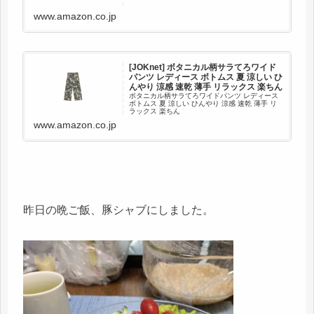
ット機能が、大人の女性の肌を紫外線から徹底
ガード。 しなやかに伸びる素材は、おうち時間
www.amazon.co.jp
にウォーキング、旅の...
[JOKnet] ボタニカル柄サラてろワイド
パンツ レディース ボトムス 夏 涼しい ひ
んやり 涼感 速乾 薄手 リラックス 楽ちん
ボタニカル柄サラてろワイドパンツ レディース
ボトムス 夏 涼しい ひんやり 涼感 速乾 薄手 リ
ラックス 楽ちん
www.amazon.co.jp
昨日の晩ご飯、豚シャブにしました。