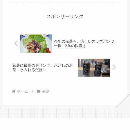
♬🎶２人とも、ファームの方の説明を
よく聞き、いざ、ハウスで初トライ。
向こうが見えないぐらいの大きなハウ
スで...
スポンサーリンク
今年の猛暑も、涼しいスラブパンツ
一択 5％の快適さ
猛暑に最高のドリンク、氷だしのお
茶 氷入れるだけ✨
ホーム
生活