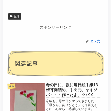
生活
スポンサーリンク
ダメ女
関連記事
母の日に、親に毎日絵手紙13.
生活
椎茸肉詰め、手羽元、ヤキソ
バ・・・作ったよ、ツバメも
居るよ～
今年も、母の日がやってきました。
「母さん、ありがとう」そう言えるこ
とに、心から、感謝しています。「も