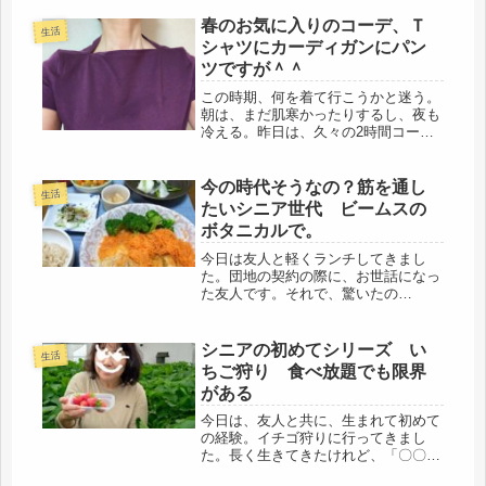
ろん、歩道。突然、自転車でうしろか
ら追突され、数メートル吹っ飛んだ事
春のお気に入りのコーデ、Ｔ
生活
件。打ちどころが悪ければ、憧れの不
シャツにカーディガンにパン
労...
ツですが＾＾
この時期、何を着て行こうかと迷う。
朝は、まだ肌寒かったりするし、夜も
冷える。昨日は、久々の2時間コース
の残業でした。63才で、よく頑張った
なと、我ながら感心。というか、帰れ
る雰囲気じゃなかっただけです（笑）
今の時代そうなの？筋を通し
生活
直近の断捨離で見つけたＴシャツ、
たいシニア世代 ビームスの
な...
ボタニカルで。
今日は友人と軽くランチしてきまし
た。団地の契約の際に、お世話になっ
た友人です。それで、驚いたの
が・・・・友人の友人で手広く会社経
営をしている家族の話。だめ女も、
昔、何度か面識はあるのだけど、都内
シニアの初めてシリーズ い
生活
で、関東近郊でも仕事をされており、
ちご狩り 食べ放題でも限界
家族での会話...
がある
今日は、友人と共に、生まれて初めて
の経験。イチゴ狩りに行ってきまし
た。長く生きてきたけれど、「〇〇狩
り」の経験がほとんどなく、ルンルン