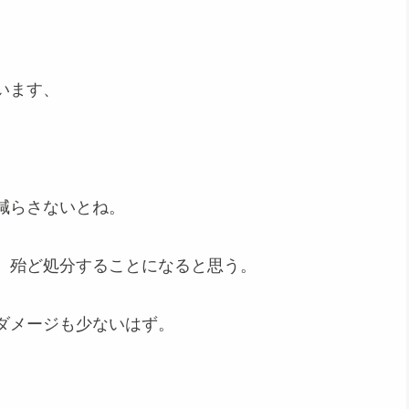
います、
減らさないとね。
、殆ど処分することになると思う。
ダメージも少ないはず。