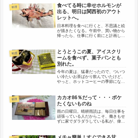
で、私も探そうと思ってたとこ。」
食べてる時に幸せホルモンが
料理
「でも、こんなのに、高いお金を払い
出る、明日は関西初のアウト
たくない...
レットへ。
日本料理を食べに行くと、不思議と絵
が描きたくなる。午前中、買い物から
帰ったら、仕事に行く前にと計画して
いたけど、時間が足りず、落ち着かな
いので、また後日に。描きたいのは、
山ほどあるのに、引っ越して以降、落
とうとうこの夏、アイスクリ
料理
ち着かない生活を送ってきたので、パ
ームを食べず、菓子パンとも
ー...
別れた。
今年の夏は、猛暑だったので、ついつ
い冷たいお茶ばかり飲んでいたけど、
やっと、ホットコーヒーの季節になっ
た。頂き物のキリマンジャロ、やっ
ぱ、美味しいわぁ～いつも買うのは、
ドトールの安いのなので、感激しまし
カカオ86％だって・・・ボケ
料理
た。そういえば、今年の夏、とうと
たくないものね
う、一...
雨の日曜日。晴耕雨読は、毎日仕事を
頑張っている人だからこそ、働きもせ
ずに家でダラダラしている私が、偉そ
うに家でのんびり、なんて言ってちゃ
ダメだぞと、傘をさして駅前まで卵１
パックを買いに行ってきました。昨日
メチャ簡単！すぐできる甘