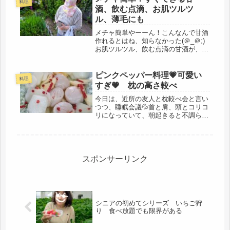
料理
は、車で楽をしたので、今日は、自分
酒、飲む点滴、お肌ツルツ
の...
ル、薄毛にも
メチャ簡単やーーん！こんなんで甘酒
作れるとはね、知らなかった(＠_＠;)
お肌ツルツル、飲む点滴の甘酒が、こ
れから、いつでも飲めるぞ！朝から甘
酒作りに取り掛かる。メチャクチャ簡
単でした。材料は、「米麹」と「水」
ピンクペッパー料理💗可愛い
料理
だけ、米麹は、たくさん欲しかった...
すぎ💗 枕の高さ較べ
今日は、近所の友人と枕較べ会と言い
つつ、睡眠会議💦首と肩、頭とコリコ
リになっていて、朝起きると不調らし
い。私も数年前まで、その通りだった
ので、真央ちゃんのロフティーのホテ
ルピローを教えてあげたのですが、二
種類の高さがあるので、タオル持参で
お...
スポンサーリンク
シニアの初めてシリーズ いちご狩
り 食べ放題でも限界がある