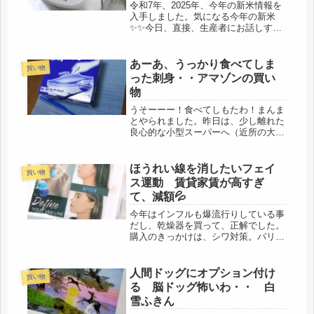
令和7年、2025年、今年の新米情報を
入手しました。気になる今年の新米
✨✨今日、直接、生産者にお話しする
機会があったので、お聞きしたのです
が、今年の猛暑のカンカン照りでも、
農家の方のご尽力もあり、米の出来は
あーあ、うっかり食べてしま
買い物
問題なく、美味しいそうなのです
った刺身・・アマゾンの買い
が、...
物
うそーーー！食べてしもたわ！まんま
とやられました。昨日は、少し離れた
良心的な小型スーパーへ（近所の大型
スーパーは特に魚がヒドイので）買い
に行きました。とろびんちょう刺身が
美味しそうに見えたので、鰹のタタキ
ほうれい線を消したいフェイ
買い物
と迷った末、刺身を買って帰りまし
ス運動 賃貸家賃が高すぎ
た。...
て、減額💦
今年はインフルも爆流行りしている事
だし、乾燥器を買って、正解でした。
購入のきっかけは、シワ対策。パリパ
リになるので、部屋の湿度は50ぐらい
は保ちたい。乾燥が最も良くないの
で、・シワに効く化粧品・・・レチノ
人間ドッグにオプション付け
買い物
ールも使っているし、・シワから守る
る 脳ドッグ怖いわ・・ 白
化...
雪ふきん