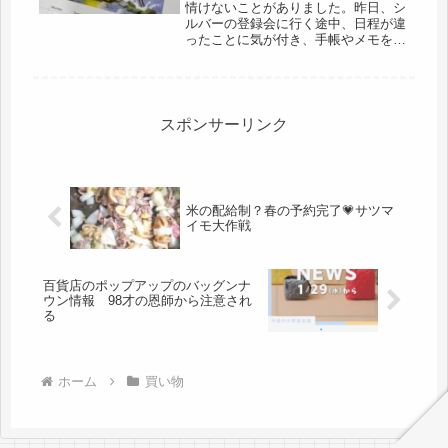
情けないことがありました。昨日、シ
ルバーの登録会に行く途中、日程が違
ったことに気が付き、手帳やメモを確
認すると、単なる、思い込み💦時間の
認識ができてなかったことは、認知症
の初期状況。母もそうだったので、よ
く分かる。でも、69才で少し早すぎ
る...
スポンサーリンク
米の配給制？春の予約完了💗サツマ
イモ大作戦
百貨店のポップアップのバッグンナ
ウン情報 98才の恩師から注意され
る
ホーム
買い物