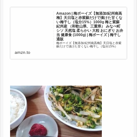
Amazon | 梅ボーイズ【無添加/紀州南高
梅】天日塩と赤紫蘇だけで漬けた甘くな
い梅干し（塩分15%）1000g 梅と紫蘇
紀州産 （和歌山県、三重県） みなべ町
シソ 天然塩 柔らかい 大粒 おにぎり お弁
当 健康食 (1000g) | 梅ボーイズ | 梅干し
通販
梅ボーイズ【無添加/紀州南高梅】天日塩と赤紫
蘇だけで漬けた甘くない梅干し（塩分15%）
1000g 梅と紫蘇 紀州産 （和歌山県、三重県）
amzn.to
みなべ町 シソ 天然塩 柔らかい 大粒 おにぎり お
弁当 健康食 (1000g)が梅干しストアでいつで...