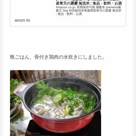
産青天の霹靂 無洗米 : 食品・飲料・お酒
Amazon.co.jp: 長期保存可能 備蓄米 premium備
蓄王 5kg 特別栽培米青森県産青天の霹靂 無洗米
: 食品・飲料・お酒
amzn.to
晩ごはん、骨付き鶏肉の水炊きにしました。