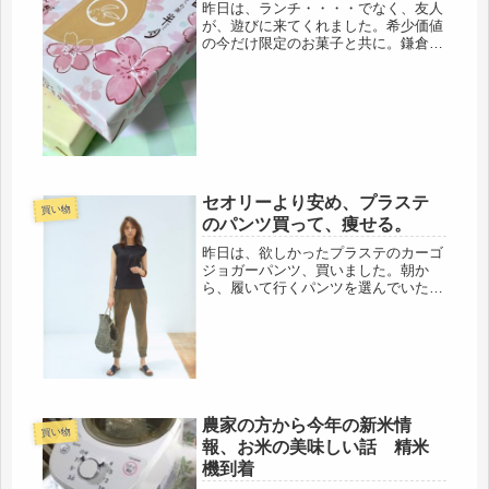
昨日は、ランチ・・・・でなく、友人
が、遊びに来てくれました。希少価値
の今だけ限定のお菓子と共に。鎌倉五
郎半月、春だけ限定「さくら茶」お茶
に梅酢に漬けた桜を浮かべると、花が
開くので、お祝いごとにも使ってくだ
さい、とのことでした。ほんのり、桜
の...
セオリーより安め、プラステ
買い物
のパンツ買って、痩せる。
昨日は、欲しかったプラステのカーゴ
ジョガーパンツ、買いました。朝か
ら、履いて行くパンツを選んでいた
ら・・・・なんと！退職後、わずか１
年で、ほとんど、履けなくなっていま
した。唖然・・(･ω･ﾉ)ﾉ！そんなに、
太った？ウソでしょ・・・・久しぶ
り...
農家の方から今年の新米情
買い物
報、お米の美味しい話 精米
機到着