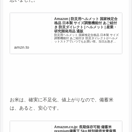
Amazon | 防災用ヘルメット 国家検定合
格品 日本製 サイズ調整機能付 あご紐付
き 防災ダイレクト | ヘルメット | 産業・
研究開発用品 通販
防災用ヘルメット 国家検定合格品 日本製 サイズ
調整機能付 あご紐付き 防災ダイレクトがヘルメ
ットストアでいつでもお買い得。当日お急ぎ便
対象商品は、当日お届け可能です。アマゾン配
amzn.to
送商品は、通常配送無料（一部除く）。
お米は、確実に不足化、値上がりなので、備蓄米
は、あると、安心です。
Amazon.co.jp: 長期保存可能 備蓄米
premium備蓄王 5kg 特別栽培米青森県