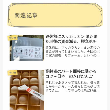
関連記事
連休前にスッカラカン またま
買い物
た老後の資金減る、脚立ポチ
連休前に、スッカラカン、また老後の
資金が減ってしまいました。今回のボ
ロ家の修復、リフォーム、というのか
メンテナンスで、かかった費用。この
金額以外に、追加工事もあったので、
合計、ひと帯(*_*;でもセキュリティー
高齢者のパート面接に受かる
も堅固になったし、「うちはうち...
買い物
コツ～日本一のきびだんご
それじゃあダメって言われた。引っ越
しから一か月、一人暮らしにも少し慣
れてきた。一日で喋るのは鳥だけ生活
なので、仕事に出ようと決めて、まず
最初に目に入った近くのスーパーの一
日４時間だけの夢のパート勤務に応募
ポチ。すると、あれよあれよで、面接
の...