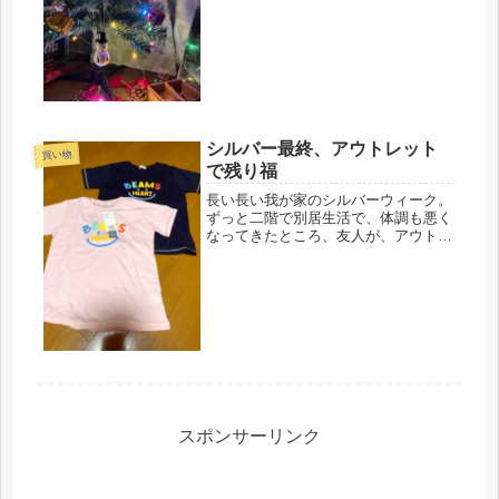
てきた。市中感染状況がわからない。
関東でも、出てきた。症状が顕著に出
ないから、実際のところ、わからない
よね。こんな状況で、帰省できるの...
シルバー最終、アウトレット
買い物
で残り福
長い長い我が家のシルバーウィーク。
ずっと二階で別居生活で、体調も悪く
なってきたところ、友人が、アウトレ
ットに車で連れて行ってくれました。
本当に、遠いのに、ありがとうです。
去年は、コロナ１年目で、バーゲン
は、ボイコットしたので、今年は、で
きた...
スポンサーリンク