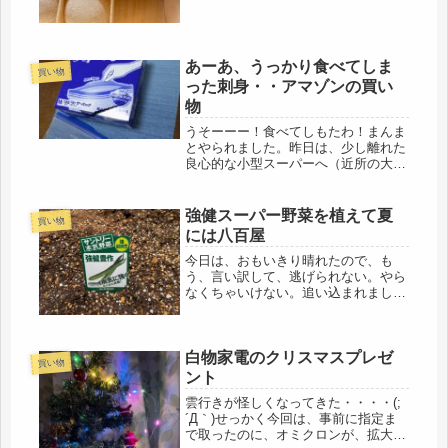
あーあ、うっかり食べてしま
買い物
った刺身・・アマゾンの買い
物
うそーーー！食べてしもたわ！まんま
とやられました。昨日は、少し離れた
良心的な小型スーパーへ（近所の大型
スーパーは特に魚がヒドイので）買い
に行きました。とろびんちょう刺身が
美味しそうに見えたので、鰹のタタキ
強健スーパー野菜を植えて夏
買い物
と迷った末、刺身を買って帰りまし
には八百屋
た。...
今日は、おもいきり晴れたので、も
う、言い訳して、逃げられない。やら
なくちゃいけない。追い込まれまし
た。気合入れて、野菜の苗を植えまし
た。ここ数日、雨だったので、おとな
しく待っていてくれましたがゴーヤ３
白物家電のクリスマスプレゼ
株、スーパーゴーヤ、だって（笑）強
買い物
そうで...
ント
雲行きが怪しくなってきた・・・・(;
´Д｀)せっかく今回は、事前に指定ま
で取ったのに、オミクロンが、拡大し