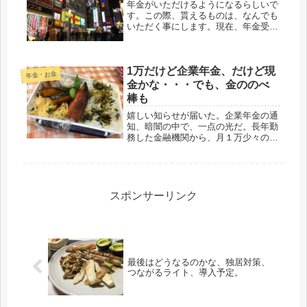
年金がいただけるようになるらしいで
す。この際、貰えるものは、なんでも
いただく事にします。現在、年金受給
は、６５才から、国の資金不足で、そ
のうち７０才受給開始になりそうだけ
ど。人間の身体が、１０年や２０年
1万だけど企業年金、だけど現
で、そう簡単に変わるわけないのに、
年金・お金
７０...
金かな・・・でも、金ののべ
棒も
嬉しい知らせが届いた。企業年金の通
知、暗闇の中で、一点の光だ。長年勤
務した金融機関から、月１万少々の金
額だけど、介護施設に入っても、死ぬ
まで頂けるとは、なんと嬉しい事か。
企業年金は、退職一時金として頂い
た。旅行やら、買い物やらで、ぜーん
ぶ、...
スポンサーリンク
最後はどうなるのかな、独居対策、
つながるライト、導入予定。