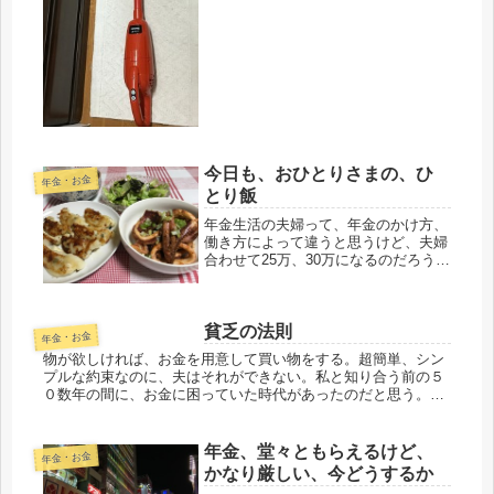
ので、それが問題。国民共済などの、
だれでもすぐ入れる保険でも、必ず、
告知しないといけないので、５年以内
の入院があると入れないか、保険料
が...
今日も、おひとりさまの、ひ
年金・お金
とり飯
年金生活の夫婦って、年金のかけ方、
働き方によって違うと思うけど、夫婦
合わせて25万、30万になるのだろう
な。すごい事だ。たられば、の話をし
てもなんだけど、以前の同僚が65才ま
で勤めたら20以上軽くあるらしいか
貧乏の法則
ら、そんな夫がいれば、合わせて3...
年金・お金
物が欲しければ、お金を用意して買い物をする。超簡単、シン
プルな約束なのに、夫はそれができない。私と知り合う前の５
０数年の間に、お金に困っていた時代があったのだと思う。き
っと、その時にローンを組むという癖がついたようです。貧乏
人の法則は、（夫...
年金、堂々ともらえるけど、
年金・お金
かなり厳しい、今どうするか