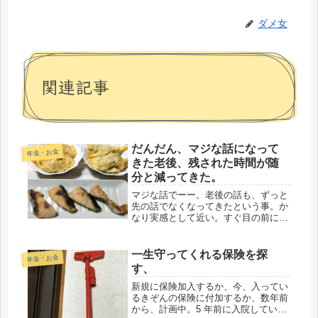
ダメ女
関連記事
だんだん、マジな話になって
年金・お金
きた老後、残された時間が随
分と減ってきた。
マジな話でーー。老後の話も、ずっと
先の話でなくなってきたという事。か
なり実感として近い。すぐ目の前に迫
ってきていると思う。今日、友人と話
していて、オデブになった話をした。
歩くのは、どうやら10分とかはダメら
一生守ってくれる保険を探
年金・お金
しい。有酸素運動は20分ほど歩いて...
す、
新規に保険加入するか、今、入ってい
るきぞんの保険に付加するか、数年前
から、計画中。5 年前に入院している