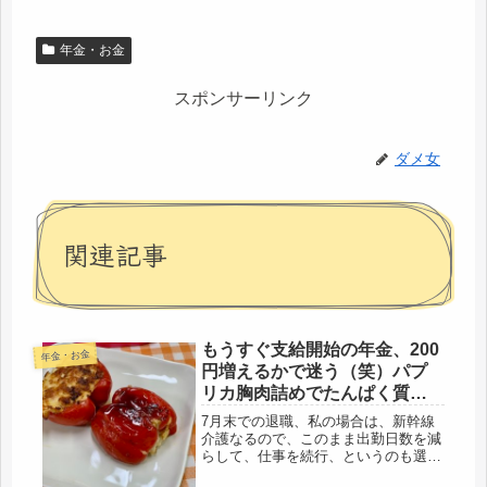
年金・お金
スポンサーリンク
ダメ女
関連記事
もうすぐ支給開始の年金、200
年金・お金
円増えるかで迷う（笑）パプ
リカ胸肉詰めでたんぱく質Ｏ
Ｋ
7月末での退職、私の場合は、新幹線
介護なるので、このまま出勤日数を減
らして、仕事を続行、というのも選択
肢にあったけどね・・・・いやいや、