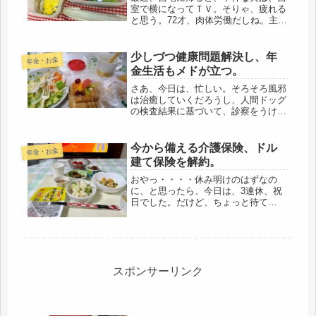
室で横になってＴＶ。そりゃ、疲れる
と思う。72才、肉体労働だしね。主
に、従業員が動いてくれているのだけ
ど、だからと言って、ずっとトラック
で昼寝でもないと思う。気の毒だけ
少しづつ健康問題解決し、年
年金・お金
ど、今のペースで、入ってきたお金
金生活もメドが立つ。
を、貯...
さあ、今日は、忙しい。そろそろ風邪
は治癒していくだろうし、人間ドッグ
の検査結果に基づいて、診察をうけて
いくことにした。今朝は、卓球教室だ
けど、午後から仕事なので、まず、体
育館に行き、ご母堂を見送った友人に
今から備える介護保険、ドル
年金・お金
香典を持参し、そのまま卓球授業は休
建て保険を解約。
み...
おやっ・・・・休み明けのはずなの
に、と思ったら、今日は、3連休、祝
日でした。だけど、ちょっと待て
よ・・・我が家は、祝日は仕事のはず
なのに・・・やっぱりね、昨夜、深夜
からのゴルフ番組を観ていたようで、
不仲な夫は、ズル休みにした様子。雨
続きで、...
スポンサーリンク