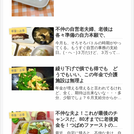
無理でしょ。持病のバセドウは、目
下、おとなしくしてるけど、血圧は最
近、測ってないけど、遺伝的高血圧。
父の...
不仲の自営老夫婦、老後は
年金・お金
各々準備の自力本願で、
今月も、そろそろバトルの時期がやっ
てくる。もうすぐ自営の事務の支給
日。(・へ・)３万だけど、３万って大
きい。就職はしたものの、有り余るよ
うな給与ではないし、たとえ、有り余
る給与であっても、夫から手渡される
繰り下げで損でも得でも ど
年金・お金
唯一のお金なので、必ず頂くつもりに
うでもいい、この年金で介護
し...
施設は無理よ
年金が増える増えると言われてるけれ
ど、全く、期待は出来ないな・・・多
分、少額でしょ？６月支給分からか
な。それより、気になるのは、物価高
騰と不景気から、国民年金での生活が
成り立たないとのことで、厚生年金か
不仲な夫よ！これが最後のチ
年金・お金
ら国民年金に財源を移すと言う事。国
ャンスだ、80才までに老後資
民年...
金を！つばめファーストの鳥
飼いです。
最近、自宅に帰ると、不仲な夫は、自