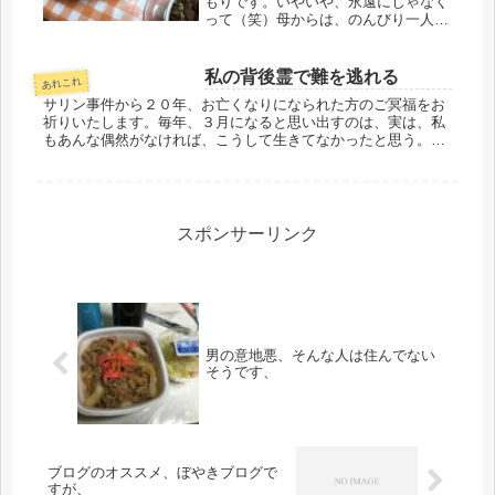
もりです。いやいや、永遠にじゃなく
って（笑）母からは、のんびり一人で
暮らしたい、〇〇ちゃんが帰ってくる
と、血圧が上がる、娘が結婚するまで
は、しっかり見守らないとダメ、そん
私の背後霊で難を逃れる
あれこれ
な理由で、お戻りの許可は出ていない
サリン事件から２０年、お亡くなりになられた方のご冥福をお
の...
祈りいたします。毎年、３月になると思い出すのは、実は、私
もあんな偶然がなければ、こうして生きてなかったと思う。２
０年前の３月、夫とは終生連れ添う事は無理だと判断し、再就
職することにしま...
スポンサーリンク
男の意地悪、そんな人は住んでない
そうです、
ブログのオススメ、ぼやきブログで
すが、