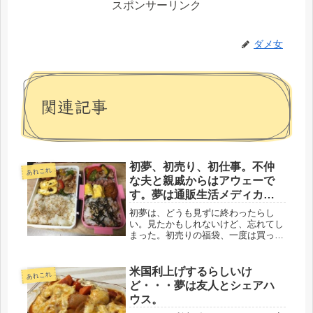
スポンサーリンク
ダメ女
関連記事
初夢、初売り、初仕事。不仲
あれこれ
な夫と親戚からはアウェーで
す。夢は通販生活メディカル
枕～
初夢は、どうも見ずに終わったらし
い。見たかもしれないけど、忘れてし
まった。初売りの福袋、一度は買って
みたいが、冒険できずにいる。これも
再婚以降、ご無沙汰だ。初仕事、昨
日、３日から仕事だった。さすがに電
米国利上げするらしいけ
あれこれ
話は少なかった。電車も空いていて座
ど・・・夢は友人とシェアハ
れた、...
ウス。