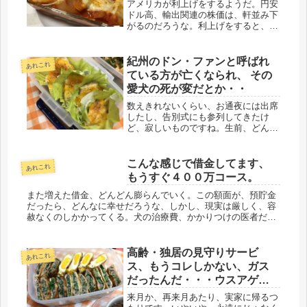
アメリカが利上げをするようだ。円安
ドル高、輸出関連の株価は、軒並み下
がるのだろうな。利上げをすると、設
備投資にまわらない、という事は、景
気が悪くなるわけだけど、金持ちは投
資に励む、またリーマンみたいな事に
紀州のドン・ファンと呼ばれ
あれこれ
ならなきゃいいけど・・・。日本まで
ている方が亡くなられ、 その
景...
愛犬の死が変だとか・・
数えきれないくらい、お通夜には出席
したし、告別式にも参列してきたけ
ど、寂しいものですね。生前、どんな
方だったのか知らなくても、仏さんに
なられ、飾られた遺影、笑顔がいい
な・・・と思いながら帰ってきまし
こんな感じで借金してます、
あれこれ
た。昨日、参列した方のは、ムチャク
もうすぐ４００万コース。
チャ怖い...
また増えた借金、どんどん膨らんでいく。この額面が、預貯金
だったら、どんなに幸せだろうな、しかし、現実は厳しく、容
赦なくのしかかってくる。犬の治療費、かかりつけの医者だっ
たのでよかったです。先生、スミマセン、仕事でバタバタして
いて、数日うちに...
高齢・独居の見守りサービ
あれこれ
ス、もうコレしかない、ガス
だったんだ・・・ウスアゲ餃
子
来月か、再来月あたり、実家に帰るつ