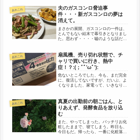
なに素晴らしいだろう。どれだけの、
毎日の日常生活で出来ない事ができる
夫のガスコンロ脅迫事
あれこれ
だろう。行けてない場所や、トライし
件・・・新ガスコンロの夢は
て...
消えて。
まさかの展開、ガスコンロの一件は、
とんでもない結末で幕引きとなりまし
た。思わず・・・・嘘のような話だ
な・・・と。楽天って、家庭のガスコ
ンロまで、売ってるとは驚いた。コメ
ントで教えてもらった情報から、色々
扇風機、売り切れ状態で、チ
あれこれ
と調べてみました。ガスコンロなん
ャリで買いに行き、熱中
て、滅...
症！？:(；ﾞﾟ’ωﾟ’):
危ないところでした、今も、まだ完全
に、復活してないですが、だいぶ、よ
くなりました、家電って、いきなり、
お約束のように、足並み合わせて壊れ
る、今回は、炊飯器、先日、炊飯器の
事を書いたから？怖いぐらい、ピッタ
真夏の出勤前の朝ごはん、と
あれこれ
シ、終了となりました、じゃあ、扇風
りあえず、発酵食品を放り込
機...
む
また、やってしまった。バッチリお化
粧したままで、寝てしまう。昨日も、
今日もだ。帰ったら、一番に化粧落と
さないとなぁ・・・残業すると、全く