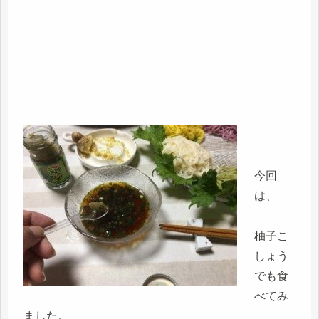
今回
は、
柚子こ
しょう
でも食
べてみ
ました。