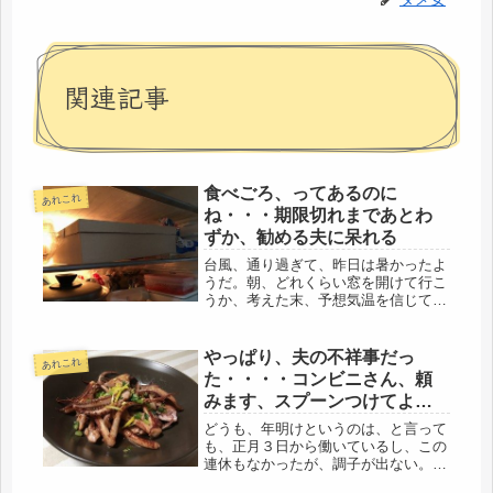
関連記事
食べごろ、ってあるのに
あれこれ
ね・・・期限切れまであとわ
ずか、勧める夫に呆れる
台風、通り過ぎて、昨日は暑かったよ
うだ。朝、どれくらい窓を開けて行こ
うか、考えた末、予想気温を信じて、
ほぼ全開で仕事に。よかった。帰宅し
て、最高最低温度計で調べると、最高
が33.5度まで(＠_＠;)すごい暑かった
やっぱり、夫の不祥事だっ
あれこれ
んだ・・・ところが、お彼岸も...
た・・・・コンビニさん、頼
みます、スプーンつけてよね
(・_・;)
どうも、年明けというのは、と言って
も、正月３日から働いているし、この
連休もなかったが、調子が出ない。毎
日が祝日、ホリディーだったら、どん