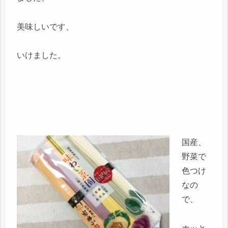
美味しいです、
いけました。
国産、
野菜で
色つけ
なの
で、