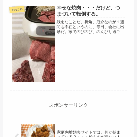
ダメだ。許容値完全に超えてるので、
料理とか、完璧に飛んでるし、買っ
幸せな焼肉・・・だけど、つ
あれこれ
て、帰る、食べる、それだけ（笑）こ
まづいて転倒する。
んな...
残念なことだ。折角、厄介なのが１週
間も不在というのに、毎日、会社に出
勤だ。家でのびのび、のんびり過ごし
たいな。まずはＴＶの前の座椅子を夫
の部屋に移動させ、スッキリ～♪♬で
も、自分の帰宅は８時近く。翌朝出勤
までの時間しかない。寝るのが惜し
い。...
スポンサーリンク
家庭内離婚夫サイトでは、何か始ま
っている？・・・粉ものが危ない！