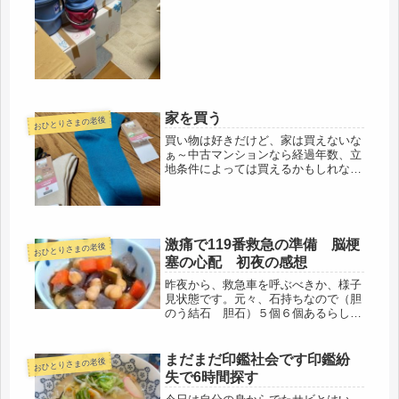
やれなくてどうする、と言う所。衣類
だけが残ってるけど・・・・来週、友
人の助っ人があるので、「そんなの、
いい年して似合わない、」「それ着た
ら...
家を買う
おひとりさまの老後
買い物は好きだけど、家は買えないな
ぁ～中古マンションなら経過年数、立
地条件によっては買えるかもしれない
けど・・・私は、賃貸でよいと思って
いる。自分が亡くなった後の処分に手
間がかかるから、購入した後に、ご近
所に何か問題があれば、動けなくな
る。...
激痛で119番救急の準備 脳梗
おひとりさまの老後
塞の心配 初夜の感想
昨夜から、救急車を呼ぶべきか、様子
見状態です。元々、石持ちなので（胆
のう結石 胆石）５個６個あるらし
い。去年の人間ドッグでも、今年のド
ッグでも報告書に明記されているのだ
けれど、かれこれ、何年も、悪さする
まだまだ印鑑社会です印鑑紛
おひとりさまの老後
こともなく、ただ、石があるという状
失で6時間探す
態で...