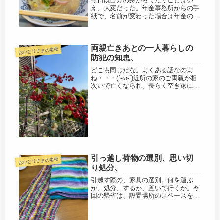
今日は自分の身からでたサビとはい
え、大変だった。年金事務所からの手
紙で、名前が変わった場合は年金の振
り込み口座の名義変更をしないと、年
金支払いませんよ、という諭旨の連絡
が届き、・・・怖いな・・・消えた年
両親亡きあとの一人暮らしの
金もあるのに、強気だわ・・・とりあ
おひとりさまの老後
えず...
防犯の知恵、
どこも同じだな。よくある話なのよ
ね・・・(´-ω-`)近所の家のご両親が相
次いで亡くなられ、長らく空き家にな
っていた家が、売りに出された。の
が、前回の帰省の際、それからに数か
月、古い家なので買い手がなかったよ
うで、今回、更地にすることになっ...
引っ越し荷物の選別、思い切
おひとりさまの老後
り処分、
引越す際の、家具の選別。何を運ぶ
か、処分、するか、置いて行くか。今
回の帰省は、設置場所のスペースを測
ってくるつもりもあったけど、雑草抜
きや、庭仕事、押入れの整理で、出来
ず。既に決めているのは、大物家具の