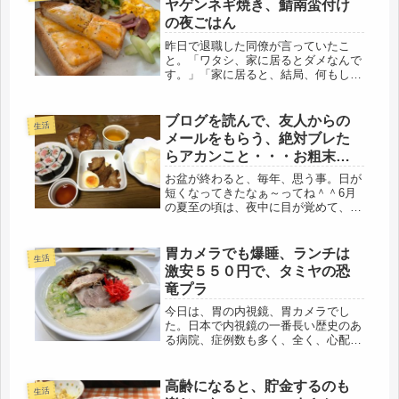
ヤゲンネギ焼き、鯖南蛮付け
あ...
の夜ごはん
昨日で退職した同僚が言っていたこ
と。「ワタシ、家に居るとダメなんで
す。」「家に居ると、結局、何もしな
いで、ダラダラ・・・」ハッ！私
だ・・・。思わず、ドキッとした
（笑）確かに、その通り。休みになる
ブログを読んで、友人からの
生活
と、身体を休めたいものなぁ・・・そ
メールをもらう、絶対ブレた
れを、ダラダ...
らアカンこと・・・お粗末晩
ごはん
お盆が終わると、毎年、思う事。日が
短くなってきたなぁ～ってね＾＾6月
の夏至の頃は、夜中に目が覚めて、3
時過ぎでも日の出で、明るい空だった
りして、焦ったけど（笑）職場を出る
時も、そう、ああ、暗くなってきた、
胃カメラでも爆睡、ランチは
生活
そう毎年、何十年と同じこと、思って
激安５５０円で、タミヤの恐
い...
竜プラ
今日は、胃の内視鏡、胃カメラでし
た。日本で内視鏡の一番長い歴史のあ
る病院、症例数も多く、全く、心配す
ることもなく、まな板の鯉でした。コ
ロナで２年ご無沙汰している間に、以
前手術で入院した棟が外来になり、恐
高齢になると、貯金するのも
生活
ろし広くきれいになっていました。や