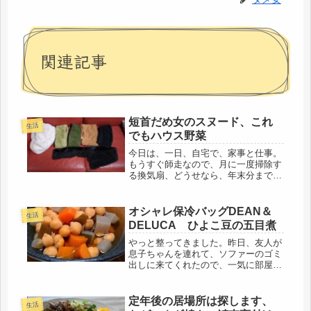
関連記事
短首だめ女のスヌード、これ
生活
でもハウス野菜
今日は、一日、自宅で、家事と仕事。
もうすぐ師走なので、月に一度掃除す
る換気扇、どうせなら、年末分までや
ってしまおうと、大掃除。今のとこ
ろ、壊れずに動いているので💦ありが
たいです。きっと、壊れる時は、給湯
オシャレ保冷バッグDEAN＆
生活
器や、換気扇、同時に来るようなイヤ
DELUCA ひよこ豆の五目煮
な予...
やっと整ってきました。昨日、友人が
息子ちゃんを連れて、ソファーのゴミ
出しに来てくれたので、一気に部屋ら
しく、床も見えて、歩けるように。も
う皆勤賞並みに、手伝ってもらい、ホ
ント申し訳ない気持ち。出来るだけ、
定年後の居場所は探します、
生活
自力で引っ越しを終えたかったけど、