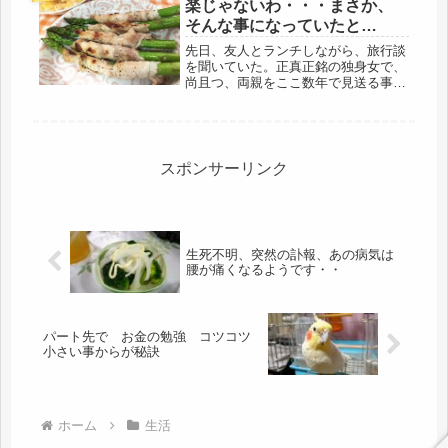
楽じゃないわ・・・まさか、
っぱ...
そんな事になっていたと
は・・・酒粕味噌汁で温まろ
先日、友人とランチしながら、旅行談
う
を聞いていた。正真正銘の独身女で、
尚且つ、両親をここ数年で見送る事に
なり、そして、一人っ子。親戚は居る
だろうけど、まさに、おひとり様だ。
仕事は持っているが、営業で、比較
的、時間は自由になる。数年間の介
護、看...
スポンサーリンク
生死不明、突然の訃報、あの病気は
腰が痛くなるようです・・
パート先で お金の勉強 コツコツ
小さい事からが秘訣
ホーム
生活