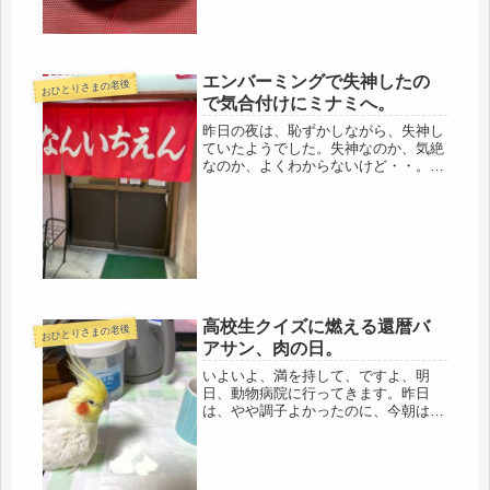
ないが...
エンバーミングで失神したの
おひとりさまの老後
で気合付けにミナミへ。
昨日の夜は、恥ずかしながら、失神し
ていたようでした。失神なのか、気絶
なのか、よくわからないけど・・。遺
体を自宅で保管する際に、腐敗してく
るのでエンバーミングを施すと説明を
聞きました。エンバーミングとは、体
液や血液を抜いて、防腐剤を遺体に注
入...
高校生クイズに燃える還暦バ
おひとりさまの老後
アサン、肉の日。
いよいよ、満を持して、ですよ、明
日、動物病院に行ってきます。昨日
は、やや調子よかったのに、今朝は、
また下痢。起きた時から、「オナカイ
タイノ？」と喋っている。きっと下痢
だと思ったら、下痢だった。だからと
言って、診察の際、医師の前で、「オ