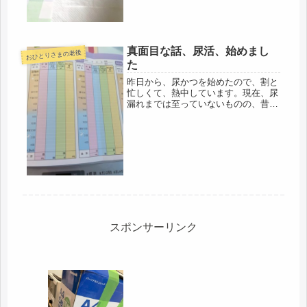
ナカ、...
真面目な話、尿活、始めまし
おひとりさまの老後
た
昨日から、尿かつを始めたので、割と
忙しくて、熱中しています。現在、尿
漏れまでは至っていないものの、昔に
比べて、トイレが近くなったのは確
か。今後、日帰りバス旅行、なんてこ
ともあるかもしれないし、半日以上ト
イレに行かなくても平気だった頃に戻
した...
スポンサーリンク