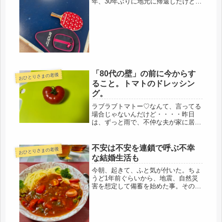
年、30年ぶりに地元に帰還したけど、
もう忘れ去られた存在だと思ってい
た。14年勤務した金融の同僚はたくさ
んいるけど、自分の住む近所では、全
く知り合いもナシ。ご近所情報も入...
「80代の壁」の前に今からす
おひとりさまの老後
ること。トマトのドレッシン
グ。
ラブラブトマトー♡なんて、言ってる
場合じゃないんだけど・・・・昨日
は、ずっと雨で、不仲な夫が家に居た
ので、気分は、低迷。もうしばらく
で、一人暮らしだと思うと、最近、気
が緩んでいるのか、このサイクルが多
不安は不安を連鎖で呼ぶ不幸
おひとりさまの老後
い。もうちょっと、気をしっかり持っ
な結婚生活も
て、頑...
今朝、起きて、ふと気が付いた。ちょ
うど1年前ぐらいから、地震、自然災
害を想定して備蓄を始めた事。その
上、ウクライナ、狂気の大統領、隣国
の脅威、と続き、温暖化、食糧難、ウ
ォーター、と次々と不安要因は続い
た。さすがにシェルターの準備はでき