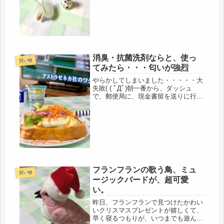
い。発送日を確認してなかった(>_<)
発送したら、メールしますとの事だっ
けど、注文したのが遅かったようで、
もしかしたら、年越しかも( *´...
消臭・抗菌洗剤ならと、使っ
買い物
てみたら・・・匂いが強烈
やらかしてしまいました・・・・・大
失敗( ( ﾟДﾟ)朝一番から、ダッシュ
で、郵便局に、現金書留を送りに行き
ました。9時〒につく頃は、もうかな
り気温上昇。朝、7時から開いてた
ら、助かるのにね、郵政も、顧客確保
には、違ったサービスの提供も考え...
フランフランの歌う鳥、ミュ
買い物
ージックバードが、超可愛
い。
昨日、フランフランで見つけたかわい
いクリスマスプレゼントが嬉しくて、
早く寝るつもりが、いつまでも遊んで