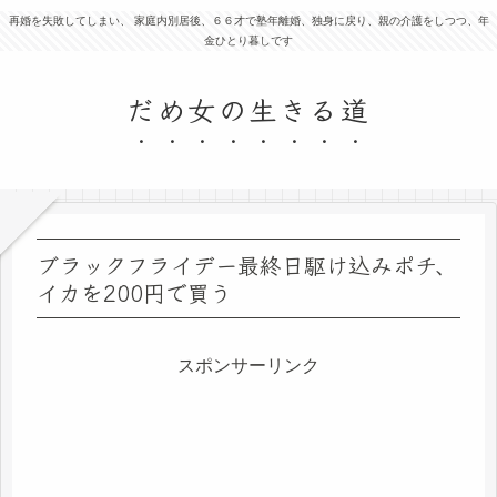
再婚を失敗してしまい、 家庭内別居後、６６才で塾年離婚、独身に戻り、親の介護をしつつ、年
金ひとり暮しです
だめ女の生きる道
ブラックフライデー最終日駆け込みポチ、
イカを200円で買う
スポンサーリンク