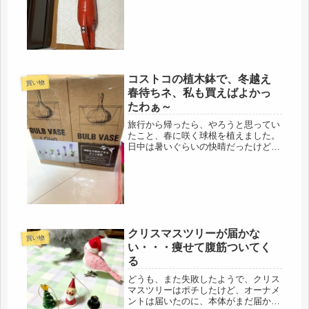
14号。天気予報、見てないんだな
ぁ・・・新聞だって、取ってるの
に・・・...
コストコの植木鉢で、冬越え
買い物
春待ちネ、私も買えばよかっ
たわぁ～
旅行から帰ったら、やろうと思ってい
たこと、春に咲く球根を植えました。
日中は暑いぐらいの快晴だったけど、
夜になると、冷えてきたので、そろそ
ろよかろうと。期は熟した（笑）・・
過去、あまり早く植えすぎて、秋に芽
を出したので、寒くなってからと決め
て...
クリスマスツリーが届かな
買い物
い・・・痩せて腹筋ついてく
る
どうも、また失敗したようで、クリス
マスツリーはポチしたけど、オーナメ
ントは届いたのに、本体がまだ届かな