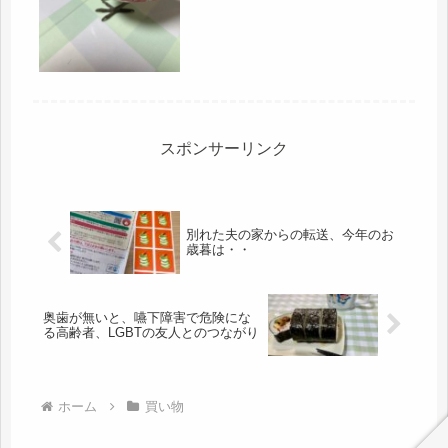
いたので、ゆっくり、ぐっすり寝まし
た。夜中、トイレにも起きずに(*'ω'*)
フランフランには別の物、ハナカップ
を買いに行ったのですが、たま...
スポンサーリンク
別れた夫の家からの転送、今年のお
歳暮は・・
奥歯が無いと、嚥下障害で危険にな
る高齢者、LGBTの友人とのつながり
ホーム
買い物