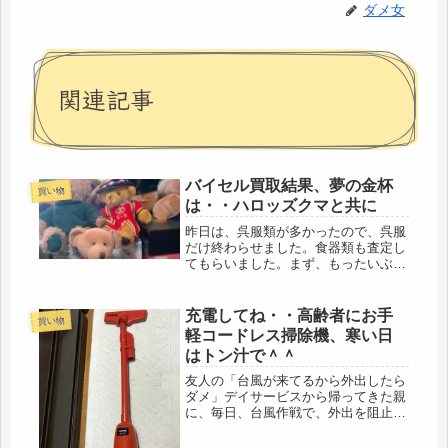
ダメ女
関連記事
バイセル買取結果、夢の金杯
買い物
は・・ハロッズクマと共に
昨日は、呉服類が多かったので、呉服
だけ終わらせました。食器類も査定し
てもらいました。まず、もったいぶら
ずに、昨日、発見した、金杯の査定か
ら。エエエエエエッ・・・・・金杯
は、きっと、たくさんのお家に眠って
充電してね・・高齢者にお手
買い物
いるかもしれませんが、我が家の、
軽コードレス掃除機、寒い日
197...
はトン汁で＾＾
友人の「台風が来てるから外出したら
ダメ」デイサービスから帰ってきた親
に、毎日、台風作戦で、外出を阻止し
ていると聞いて、思わず、笑ってたけ
ど、私も、同じ状況に、まさに、台風