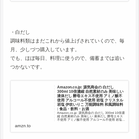
・白だし
調味料類はまだこれから値上げされていくので、毎
月、少しづつ購入しています。
でも、ほぼ毎日、料理に使うので、備蓄までは追い
つかないです。
Amazon.co.jp: 源気商会の 白だし
300ml 10倍濃縮 自然素材のみ 美味しい
液体だし 酵母エキス不使用 アミノ酸不
使用 アルコール不使用 岩塩 クリスタル
岩塩 伊吹いりこ 万能調味料 和風調味料
: 食品・飲料・お酒
Amazon.co.jp: 源気商会の 白だし 300ml 10倍濃
縮 自然素材のみ 美味しい 液体だし 酵母エキス
不使用 アミノ酸不使用 アルコール不使用 岩塩
クリスタル岩塩 伊吹いりこ 万能調味料 和風調味
amzn.to
料 : 食品・飲料・お酒