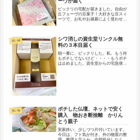
ーヴが届く
前の...
ビックリの宅配が届きました。自由が
丘フェーヴの豆菓子！大好きな豆スィ
ーツで、お礼やお歳暮によく使わせて
いただくお店。関東の友人からでし
た。今まさにという春、桜の季節のフ
ェーヴ、自分ではなかなか買わないの
シワ消しの資生堂リンクル無
で、感激(=ﾟωﾟ)ﾉでも、なんで？開...
買い物
料の３本目届く
朝一番に、ビックリした。私、もう何
もポチしてないけど・・・・もうポチ
は止めました。資生堂からの宅急便。
定期便の契約はどこもないは
ず・・・・・またお金いるの？と思っ
たら、春にエリクシールリンクルをワ
タシプラスから２度購入すると、1個
オマケで送...
ポチした仏壇、ネットで安く
買い物
購入 物おき断捨離 かりん
とう親子
実家終い、少しづつ片付いています。
今日は、フト気が付き、外の物置の整
理、整理と言うか、全部処分しなくて