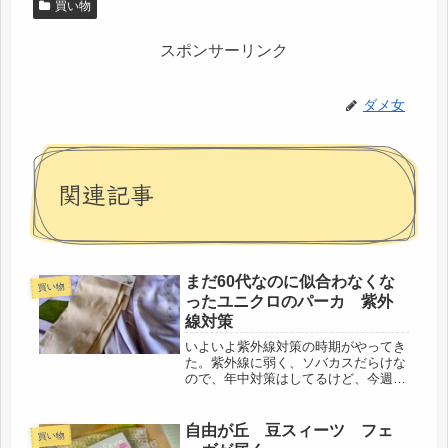
買い物
スポンサーリンク
ダメ女
関連記事
まだ60代なのに似合わなくな
買い物
ったユニクロのパーカ 紫外
線対策
いよいよ紫外線対策の時期がやってき
た。紫外線に弱く、ソバカスだらけな
ので、年中対策はしてるけど、今週中
には、日本列島はほぼ梅雨入りする
し、梅雨の晴れ間も紫外線が強い。梅
雨開けは、７月半ば。開けたら、熱風
自由が丘 豆スィーツ フェ
買い物
がやってくる。とりあえず、バーゲン