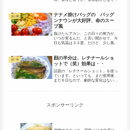
はいけない。私が、災害備蓄と名打っ
て買い込んだ品物も多い、ライフライ
ンが止まった時に、庭でアウトドア生
ナナメ掛けバッグの バッグ
買い物
活ができるようにと。もちろん、テン
ンナウンが大好評、命のスー
ト...
プ風
負けたらアカン、この日々の努力が、
いつか実るんだ、と言い聞かせて、今
日も気温は３３度、だけど、少し風も
あって、体感は涼しく感じる。それ
で、明日からは雨なので、大物を洗濯
し、駅前まで、歩くことに。筋トレ同
顔の半分は、レチナールショ
買い物
級生は、５時前に起きているそうなの
ットで（笑）効果は・・
で、...
話題の「レチナールショット」を使っ
ています。といっても、まだ使用後、
まだ６日なので、劇的な変化はないけ
ど、赤くもならず、トラブルはナシ。
肌はしっとり落ち着いている感じで
す。シミは、いつも日焼け対策をして
いるせいか、気にならない程度なの
で、変...
スポンサーリンク