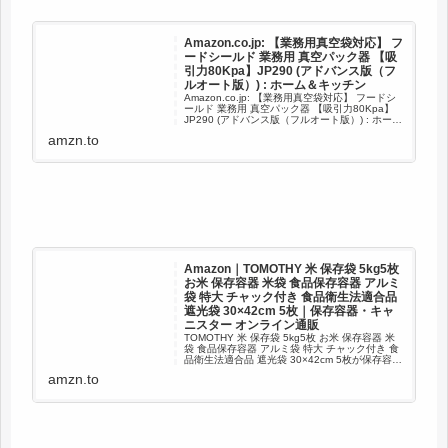
Amazon.co.jp: 【業務用真空袋対応】 フ
ードシールド 業務用 真空パック器 【吸
引力80Kpa】JP290 (アドバンス版（フ
ルオート版）) : ホーム＆キッチン
Amazon.co.jp: 【業務用真空袋対応】 フードシ
ールド 業務用 真空パック器 【吸引力80Kpa】
JP290 (アドバンス版（フルオート版）) : ホーム
＆キッチン
amzn.to
Amazon｜TOMOTHY 米 保存袋 5kg5枚
お米 保存容器 米袋 食品保存容器 アルミ
袋 特大 チャック付き 食品衛生法適合品
遮光袋 30×42cm 5枚｜保存容器・キャ
ニスター オンライン通販
TOMOTHY 米 保存袋 5kg5枚 お米 保存容器 米
袋 食品保存容器 アルミ袋 特大 チャック付き 食
品衛生法適合品 遮光袋 30×42cm 5枚が保存容
器・キャニスターストアでいつでもお買い得。
amzn.to
お急ぎ便対象商品は当日お届けも可能。ア...