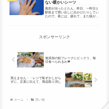
園芸店までお願いした。どうして...
ない暖かいシーツ
風邪が治ったとたん、昨日、一昨日と
駅前まで買い出しに出かけたりしてい
たので、夜には、疲れて、また咳が復
活。風邪が治ったのに、咳だけが出る
時は、友人に教えてもらったツボを押
しています。ウソみたいだけど、その
うち咳が止まります・・・・またま
た・...
スポンサーリンク
無添加の鮭フレークにビックリ、毎
日食べられるわ💗
買えません・・レジで恥ずかしがら
ずに、正直に伝えて、商品取り消し
ホーム
買い物