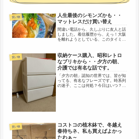
人生最後のシモンズかも・・
買い物
マットレスだけ買い替え
間違い電話から、久しぶりに友人と話
しました。着信履歴から、えっ！大阪
を離れようとしている、このタイミン
グで？実家に戻ってから、３年になる
けれど、連絡を取っていなかった友
人。私より２才年上の72才。大阪独身
収納ケース購入、昭和レトロ
買い物
時代の金融同僚で、純独身の一人っ
なブリキから・・夕方の朝、
子。...
介護では有名な話です。
「夕方の朝」認知の世界では、皆が知
ってる、有名なフレーズです。時系列
の迷子、ここは何処？今日はいつ？に
なってしまうようです。そういえば、
4時間昼寝（笑）した時、ふと、分か
らなくなったっけ・・・(￣▽￣;)高齢
者で、認知が入ってくると、日が暮...
コストコの植木鉢で、冬越え
買い物
春待ちネ、私も買えばよかっ
たわぁ～