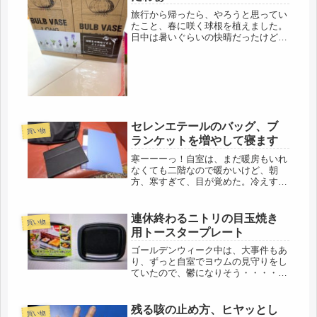
旅行から帰ったら、やろうと思ってい
たこと、春に咲く球根を植えました。
日中は暑いぐらいの快晴だったけど、
夜になると、冷えてきたので、そろそ
ろよかろうと。期は熟した（笑）・・
過去、あまり早く植えすぎて、秋に芽
を出したので、寒くなってからと決め
て...
セレンエテールのバッグ、ブ
買い物
ランケットを増やして寝ます
寒ーーーっ！自室は、まだ暖房もいれ
なくても二階なので暖かいけど、朝
方、寒すぎて、目が覚めた。冷えすぎ
て、トイレに行きたくなったので。５
時半っだったので、用を足して、もう
一度寝ましたが・・・・もう冬の始ま
連休終わるニトリの目玉焼き
買い物
りだわ・・・・まだ合いの薄目の羽毛
用トースタープレート
なの...
ゴールデンウィーク中は、大事件もあ
り、ずっと自室でヨウムの見守りをし
ていたので、鬱になりそう・・・・イ
ヤイヤ絶対ならないタイプだけど(´-ω-
`)過保護の過保太郎の様子も良いの
で、元同僚に安くて、恐ろしく大型の
残る咳の止め方、ヒヤッとし
買い物