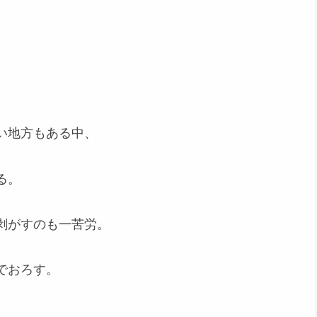
い地方もある中、
る。
剥がすのも一苦労。
でおろす。