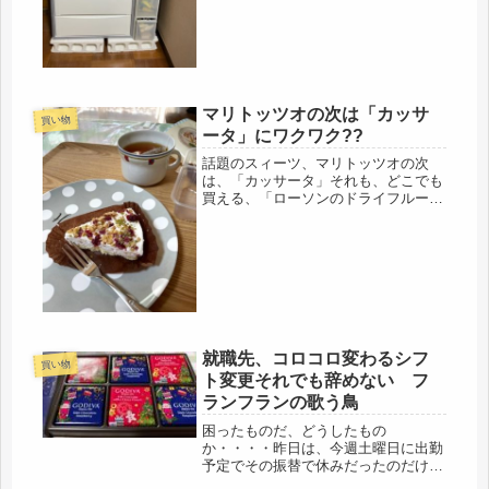
離も並行してで、結局は1年がかり。
鳥二羽のゲージを乗せていた棚もワゴ
ン...
マリトッツオの次は「カッサ
買い物
ータ」にワクワク??
話題のスィーツ、マリトッツオの次
は、「カッサータ」それも、どこでも
買える、「ローソンのドライフルーツ
とナッツのカッサータ」ゲットしまし
た。時代は早いね、友人が買っ来てく
れたマリトッツオに感激していたら、
もう既に、次の「カッサータ」は販売
され...
就職先、コロコロ変わるシフ
買い物
ト変更それでも辞めない フ
ランフランの歌う鳥
困ったものだ、どうしたもの
か・・・・昨日は、今週土曜日に出勤
予定でその振替で休みだったのだけ
ど、昨日、皆で中華ランチ中にボスか