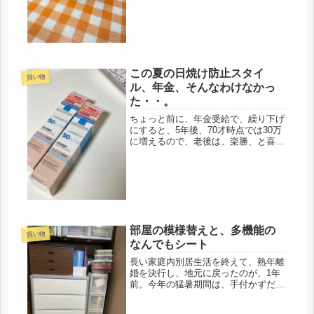
に、肩こりから、ダウンしなかった。
帰省の道中は、スチール製のキャリー
を持...
この夏の日焼け防止スタイ
買い物
ル、年金、そんなわけなかっ
た・・。
ちょっと前に、年金受給で、繰り下げ
にすると、5年後、70才時点では30万
に増えるので、老後は、楽勝、と喜ん
でいたのだけど、大きな間違いでし
た。そんなわけなかった。あの年金庁
が、大判振る舞いするわけなかった
し、そんなに増えたら、年金制度崩壊
で...
部屋の模様替えと、多機能の
買い物
なんでもシート
長い家庭内別居生活を終えて、熟年離
婚を決行し、地元に戻ったのが、1年
前。今年の猛暑期間は、手付かずだっ
たけど、涼しくなり、やっと残りの気
になっていた場所を整理。実家の断捨