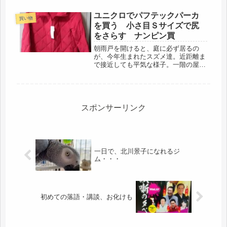
ら電話があり、「土曜日は、お店を開
けないので、お休みです」とのこと。
ユニクロでパフテックパーカ
買い物
休みだと週末２連休なので、喜んでい
を買う 小さ目Ｓサイズで尻
たけれど・・...
をさらす ナンピン買
朝雨戸を開けると、庭に必ず居るの
が、今年生まれたスズメ達。近距離ま
で接近しても平気な様子。一階の屋根
に居ます。雨の時などは、二階の出窓
の軒下に退避しているようで、鳥の爪
音がチョンチョン聞こえます💗可愛い
ね。広島での稲刈りの帰りに道の駅
で、オ...
スポンサーリンク
一日で、北川景子になれるジ
ム・・・
初めての落語・講談、お化けも