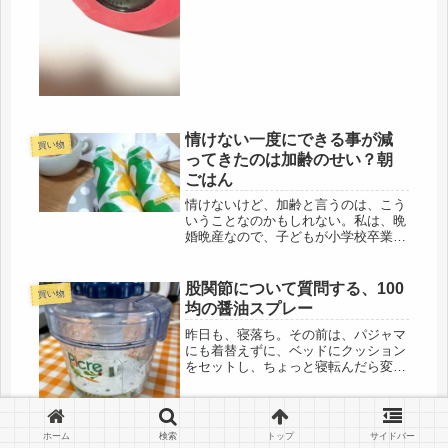
早めに2階の自室に移動させたら、途
端に、「カイテキ」に変わりました。
昔、親に買ってもらった卓上のクマの
ぬいぐるみが湿度で色が変わったの
を、何...
情けない一度にできる事が減
買い物
ってきたのは加齢のせい？朝
ごはん
情けないけど、加齢と言うのは、こう
いうことなのかもしれない。私は、晩
婚晩産なので、子どもが小学校卒業時
に、50才大学卒業時に60才の還暦だっ
たけれど、30年間、関東に住んでいた
期間は、ずっと働いており、リタイア
股関節について質問する、100
買い物
は64才。以前は、外出すると、...
均の醤油スプレー
昨日も、寝落ち。その前は、パジャマ
にも着替えずに、ベッドにクッション
をセットし、ちょっと寝転んだら変な
態勢で朝方まで寝たので、冷えて身体
中、痛かった。だけど、以前のよう
に、肩こりから、ダウンしなかった。
帰省の道中は、スチール製のキャリー
ホーム
検索
トップ
サイドバー
を持...