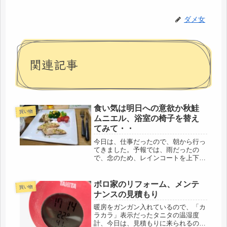
ダメ女
関連記事
食い気は明日への意欲か秋鮭
買い物
ムニエル、浴室の椅子を替え
てみて・・
今日は、仕事だったので、朝から行っ
てきました。予報では、雨だったの
で、念のため、レインコートを上下持
参して。過去、自転車通学もなく、通
勤時は、バスだったので、雨の日に自
転車に乗ることが少なく、スーパーへ
ボロ家のリフォーム、メンテ
買い物
の買い物も、徒歩にしていたので、や
ナンスの見積もり
や不...
暖房をガンガン入れているので、「カ
ラカラ」表示だったタニタの温湿度
計、今日は、見積もりに来られるので