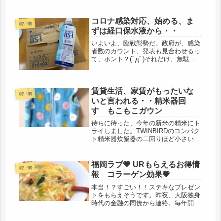
コロナ感染対応、始める、ま
買い物
ずは経口保水液から・・
いよいよ、臨戦態勢だ。政府が、感染
者数のカウント、発表も見合わせるっ
て、ホント？(ﾟдﾟ)それだけ、無駄な
ぐらい、感染者数の増加。都内でなく
ても、自分の住む県でも、１万人は軽
く超えてきた。いよいよなのかもな。
賃貸生活、家賃がもったいな
ここで、６６年の人生を振り返る前...
買い物
いと言われる・・精米器回
す もこもこガウン
待ちに待った、今年の新米の精米にト
ライしました。TWINBIRDのコンパク
ト精米器炊飯器の二回りほど小さい大
きさで、コードは収納できるので、使
いやすいように、今のサイドテーブル
（と言うか、物置になっている黒檀の
福岡ラブ💗 URもらえるお得情
買い物
座敷机）に、フードシールドと共...
報 コラーゲン効果💗
本当！？すごい！！ステキなプレゼン
トをもらえそうです。昨夜、大阪独身
時代の金融の同僚から連絡。毎年開催
されるOB会で、福岡から参加してい
た同僚から、URの紹介を受けていた