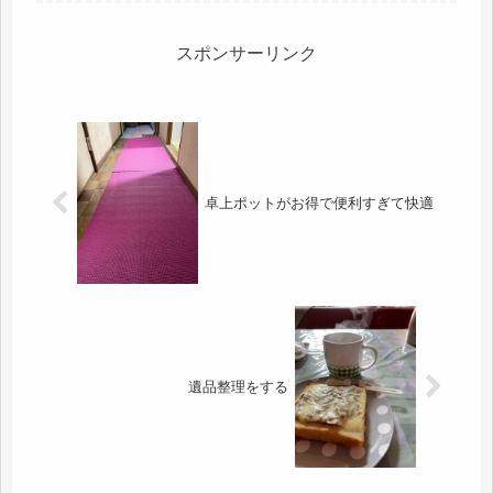
のですが、UR居住者からの紹介で、
契約に至った場合、紹介料のようなも
の...
スポンサーリンク
卓上ポットがお得で便利すぎて快適
遺品整理をする