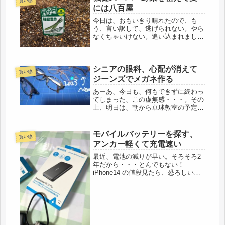
買い物
には八百屋
今日は、おもいきり晴れたので、も
う、言い訳して、逃げられない。やら
なくちゃいけない。追い込まれまし
た。気合入れて、野菜の苗を植えまし
た。ここ数日、雨だったので、おとな
しく待っていてくれましたがゴーヤ３
シニアの眼科、心配が消えて
株、スーパーゴーヤ、だって（笑）強
買い物
そうで...
ジーンズでメガネ作る
あーあ、今日も、何もできずに終わっ
てしまった、この虚無感・・・。その
上、明日は、朝から卓球教室の予定。
サボリたくなってきた。焦る💦💦💦💦
今朝は、午前中に、血圧内科の予約
で、駅前の医者へ。最近、家での血圧
モバイルバッテリーを探す、
買い物
の数値は、朝が高く、夏だと言うの
アンカー軽くて充電速い
に、1...
最近、電池の減りが早い。そろそろ2
年だから・・・とんでもない！
iPhone14 の値段見たら、恐ろしい。
年金生活者には厳しい。ゲームに使う
わけでもないし、映画も見ない。ユー
チューブは最近、母校の動画がアップ
されているのを知って、懐かしく見
る...