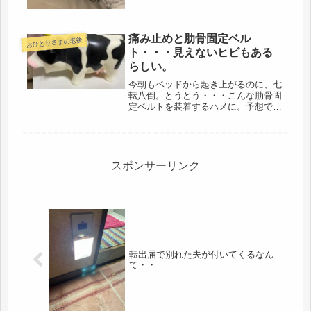
痛み止めと肋骨固定ベル
おひとりさまの老後
ト・・・見えないヒビもある
らしい。
今朝もベッドから起き上がるのに、七
転八倒。とうとう・・・こんな肋骨固
定ベルトを装着するハメに。予想で
は、今日から、痛みが激減するはずだ
ったのに、昨日と全く変わらず。今朝
もベッドから起き上がるのに、もだえ
苦しむ。少しマジに心配になってきま
した...
スポンサーリンク
転出届で別れた夫が付いてくるなん
て・・