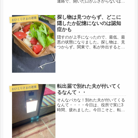
連絡で、開いた口がふさがらないほ
ど、ビックリ。朝から連絡がなかった
と思ったら、友「朝からジムに初めて
行ってきた」・・・やったね、おめで
探し物は見つからず、どこに
おひとりさまの老後
とう、友「プールで数時間泳いで、エ
隠したか記憶にないのは認知
アロ...
症かも
隠すのが上手になったので、最低、最
悪の状態になりました。探し物は、見
つからず。関東で、私が外出するとオ
ジジが二階に上がり、私の部屋をやさ
がししていたので、おもいきり上手に
隠す事を覚えたのだけど・・・それも
よし悪し(；ﾟДﾟ)多分、外出する際...
転出届で別れた夫が付いてく
おひとりさまの老後
るなんて・・
そんなバカな！別れた夫が付いてくる
なんて・・・・今日は、役所で実に3
時間、疲れました。今日こそと、転入
届を出しに行くことにし、出発。関東
でもらった転出届を提出し、大阪で転
入届を出すだけ。ところが、担当者が
転出届を見るなり、夫も一緒に転出に
な...