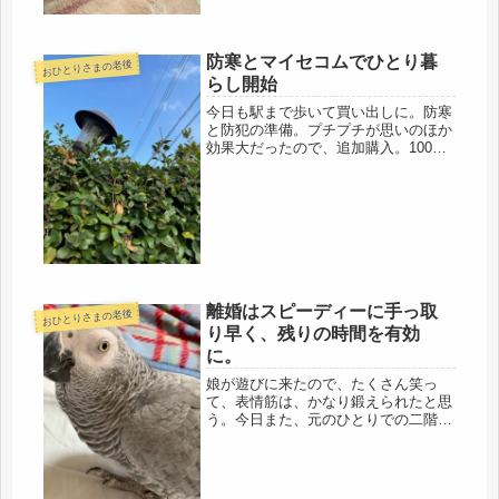
防寒とマイセコムでひとり暮
おひとりさまの老後
らし開始
今日も駅まで歩いて買い出しに。防寒
と防犯の準備。プチプチが思いのほか
効果大だったので、追加購入。100均
セリアのプチプチは幅は広いけど短め
の正方形に近い。ダイソーは長いけ
ど、幅は狭め。どちらも帯に短し‥と
言う感じ。鳥2羽と過ごす2回自室に
貼...
離婚はスピーディーに手っ取
おひとりさまの老後
り早く、残りの時間を有効
に。
娘が遊びに来たので、たくさん笑っ
て、表情筋は、かなり鍛えられたと思
う。今日また、元のひとりでの二階生
活に戻りました。普段、二人だけの会
話だから、あっと言う間に、新語を吸
収した模様（笑）明日から、うるさく
なるかも・・・(;'∀')娘は、いつの...