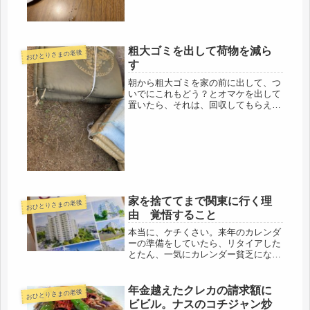
いう事が、去年あったので、トイレの
蓋...
粗大ゴミを出して荷物を減ら
おひとりさまの老後
す
朝から粗大ゴミを家の前に出して、つ
いでにこれもどう？とオマケを出して
置いたら、それは、回収してもらえま
せんでした（;´д｀）３０センチ以内
と言うのが一つの目安。今後、買い物
をする際は、捨てる時に小さくでき
て、３０センチ以内になるかを考えよ
う...
家を捨ててまで関東に行く理
おひとりさまの老後
由 覚悟すること
本当に、ケチくさい。来年のカレンダ
ーの準備をしていたら、リタイアした
とたん、一気にカレンダー貧乏にな
り、必ず送ってくれるのは、証券会社
と、生命保険会社だけ。１枚物のカレ
ンダーはいつも駅前のBKでくれるの
年金越えたクレカの請求額に
おひとりさまの老後
で、当てにして行くと、「今日のカレ
ビビル。ナスのコチジャン炒
ンダ...