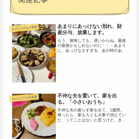
あまりにあっけない別れ、財
おひとりさまの老後
産分与、放棄します。
もう、後悔しても、遅いからね。最後
の最後かもしれないのに・・・あまり
に、あっけなさすぎる、あの時のあの
顔、あの会話が最後だったんだなと思
っても、もう遅い。今生の別れ、ひと
時なのに・・・・・夫の事でなく、子
どもとの事ですが、引っ越しまでに一
度...
不仲な夫を置いて、家を出
おひとりさまの老後
る。「小さいおうち」
不仲な夫の暮らす家を出て、1週間。
帰ったら、家もろとも火事で消えてい
た、ってことはないと思うけど、きっ
と天国だと思って過ごしているのだろ
うな。二階の私の部屋の探索をして、
ついでに二階のトイレも使っとこ、と