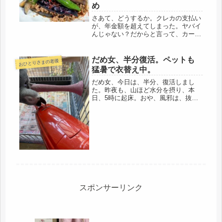
め
さあて、どうするか。クレカの支払い
が、年金額を超えてしまった。ヤバイ
んじゃない？だからと言って、カード
業務に15年のクソキャリア（;´д｀）
不渡りは出さないけど、年金内で支払
いを抑えると言いながら、これでは、
だめ女、半分復活。ペットも
おひとりさまの老後
情けない。まず、原因の究明。そし...
猛暑で衣替え中。
だめ女、今日は、半分、復活しまし
た。昨夜も、山ほど水分を摂り、本
日、5時に起床。おや、風邪は、抜け
たような感触。とりあえず、30分経つ
と、日が昇り、暑くなる。不仲な夫
は、ここ数日、ズル休みで、ＴＶでゴ
ルフ観戦。私は、私の道を。5時起床
と同時...
スポンサーリンク