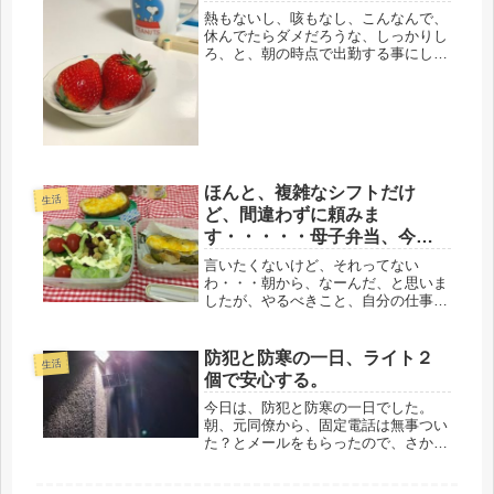
たら・・
熱もないし、咳もなし、こんなんで、
休んでたらダメだろうな、しっかりし
ろ、と、朝の時点で出勤する事にしま
した。鼻水と、身体のだるさは、かな
りあったけど、でも、無理だったかな
ぁ～職業柄、コールセンターって、ず
っと喋っているわけで、このご時世、
家...
ほんと、複雑なシフトだけ
生活
ど、間違わずに頼みま
す・・・・・母子弁当、今日
は休みでしたか・・・(；一_
言いたくないけど、それってない
一)
わ・・・朝から、なーんだ、と思いま
したが、やるべきこと、自分の仕事は
果たして、出勤したけど、以後、この
ような事がないように願います(；一_
一)昨日は、カレンダーに書き込んで
防犯と防寒の一日、ライト２
生活
あるシフトを見ると、娘は日勤だった
個で安心する。
ので...
今日は、防犯と防寒の一日でした。
朝、元同僚から、固定電話は無事つい
た？とメールをもらったので、さかさ
ず、付いて子機も問題なしだけど、ホ
ームセンターに行かなきゃいけないと