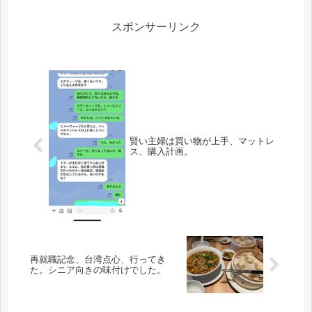
お願いし、全然、固定電話とは関係な
いけど・・ユニバの友に指摘されて、
家の...
スポンサーリンク
賢い主婦は買い物が上手、マットレ
ス、購入計画。
再就職記念、台湾点心、行ってき
た。シニア向きの味付けでした。