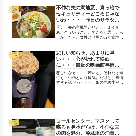
う。とんでもなく、...
不仲な夫の意地悪、真っ暗で
生活
セキュリティーどころじゃな
いわ・・・・昨日のサラダ弁
当・のせのせ晩ごはん、
最近、夫の意地悪がひどい。よくま
あ、そういうこと、できると思う。も
しかしたら、女性より男の方が意地が
悪いのかもしれない。家庭内のいざこ
ざから、傷害事件になって、ニュース
に載ってるけど、いつ、そうなっても
悲しい知らせ、あまりに早
生活
おかしくないかもしれない。玄関、ド
い・・・心が折れて映画
アの...
に・・・最近の映画館事情に
感激、ステーキに感激
悲しいなぁ・・・若いと、それだけ進
行も早い癌という病気。だけど、無情
すぎる話だわ・・・。娘の同級生だか
ら、まだ25才、発病後、わずか、半年
で亡くなられたそうです。そして、早
くに結婚し、出産もしていたので、幼
子を残すことに。真央さんと同じ病
名...
コールセンター、マスクして
生活
喋るも鼻水だらけ、不仲な夫
の肉を処分、冷蔵庫の消毒し