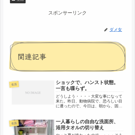
スポンサーリンク
ダメ女
関連記事
ショックで、ハンスト状態。
生活
一言も喋らず。
どうしよう・・・・大変な事になって
来た。昨日、動物病院で、恐ろしい目
に遭ったので、今日は、朝から、固ま
ってしまって、ゲージから、一歩も出
てこない。そして、餌も全く食べな
い。ハンスト、ハンガーストライキ
一人暮らしの自由な洗面所、
生活
だ。昨日、先生に、この鳥は知能が高
浴用タオルの切り替え
いから...