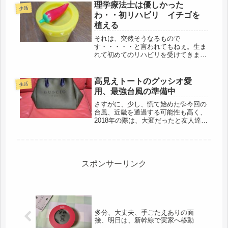
は、おもいきり昼寝しよう計画、を立
理学療法士は優しかった
生活
てました。カーブスは却下。そう意地
わ・・初リハビリ イチゴを
になっ...
植える
それは、突然そうなるもので
す・・・・・と言われてもねぇ。生ま
れて初めてのリハビリを受けてきまし
た。その前に、診察があり、昨日の医
師とは違うので、また質問してみた。
突然、引っ越し前に腕に激痛が起きた
高見えトートのグッシオ愛
生活
ので、その原因を。すると、医師は、
用、最強台風の準備中
「突然、そ...
さすがに、少し、慌て始めた💦今回の
台風、近畿を通過する可能性も高く、
2018年の際は、大変だったと友人達か
ら聞き、当時は、関東住みで、TVで
その様子を見ていたけど、報道されて
いない部分も多い。それから、6年経
過し、家は、一段と古くなり、住人...
スポンサーリンク
多分、大丈夫、手ごたえありの面
接、明日は、新幹線で実家へ移動