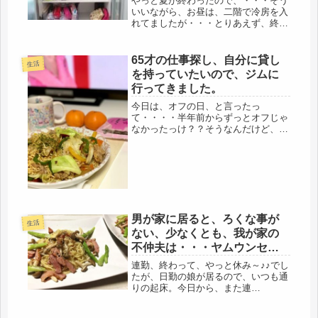
やっと夏が終わったので、・・・そう
いいながら、お昼は、二階で冷房を入
れてましたが・・・とりあえず、終わ
った。私の持病のバセドウ病というの
は、ひどい時は、一日中、100m走を
しているような代謝なので、元から、
65才の仕事探し、自分に貸し
生活
暑がりだった上の発病で、体温も高
を持っていたいので、ジムに
く...
行ってきました。
今日は、オフの日、と言ったっ
て・・・・半年前からずっとオフじゃ
なかったっけ？？そうなんだけど、今
日は、特にコレと言った予定ナシでし
た。朝から庭仕事をちょっとして、さ
て、朝の連ドラも終わったし・・・次
は、浪速千恵子さんですね。、嬉しい
ね大阪弁...
男が家に居ると、ろくな事が
生活
ない、少なくとも、我が家の
不仲夫は・・・ヤムウンセ
ン、パスタ旨しｗｗ
連勤、終わって、やっと休み～♪♪でし
たが、日勤の娘が居るので、いつも通
りの起床。今日から、また連
勤・・・・＼(゜ロ＼)こりゃ、この残
暑だし、さすがに持たないぞと、昨日