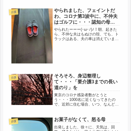
やられました、フェイントだ
介護
わ、コロナ第3波中に、不仲夫
はゴルフに・・・認知の母の
嘘。
やられたーーー(･ω･ﾉ)ﾉ！朝、起きた
ら、不仲な夫はもぬけの殻、でも、ト
ラックはある、夫の車は消えていまし
た。・・・・・この第3波で重症感染
者数の連日の報道がされてる最中に、
ゴルフです。今年は、毎年ある元受の
忘年会も中止になっているので、...
そろそろ、身辺整理し
介護
て・・・「要介護3までの長い
道のり」を
東京のコロナ感染者数がとうと
う・・・1000名に近くなってきたの
で、近郊に住む場合、いつ、なんど
き、感染してもおかしくない状況にな
ってきました。娘はまだ20代だけど、
そろそろ、腹をくくっておいた方がい
お菓子がなくて、怒る母
介護
いような気がしてきました。事前の心
出発しました、徐々に、天気は、回
構えが...