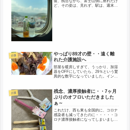
復、残念ながら、富士山側に座れたけ
ど、その姿は、見れず、駅は、週末な
ので、いつもの平日よりは、こんでい
ました、みな、いよいよ、旅行です
ね、♪( ´▽｀)ひかり、なので、座席
は、ガラガラ、今日は、いつもの、
「新...
やっぱり89才の壁・・遠く離
介護
れた介護施設へ
部屋を暖房しすぎて、うっかり、加湿
器をOFFにしていたら、29％という驚
異的な数字になっていました。インコ
２羽と同居しているので、ほぼ24時間
エアコンはONで、鳥のゲージには電
球暖房を一つ付けています。鳥は体温
残念、濃厚接触者に・・7ヶ月
介護
が30℃なので、選択肢はなく、...
ぶりのオフロいただきました
ぁ～
これだけ、西も東も全国的に、コロナ
感染者も減ってきたのに・・・・・コ
ロナ濃厚接触者になってしまいまし
た。残念過ぎる。楽しみにしていた、
中学の同級生との再会、職場の同僚家