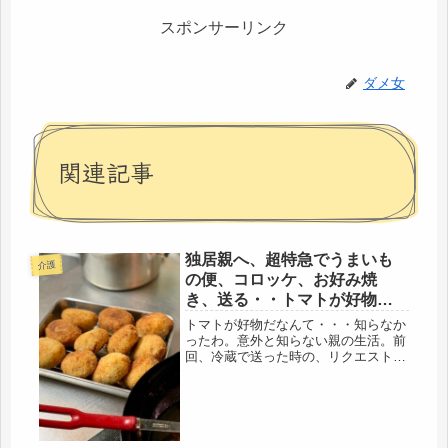
スポンサーリンク
ダメ女
関連記事
独居親へ、超特急でうまいも
介護
の便、コロッケ、お好み焼
き、送る・・トマトが好物だ
ったとはね
トマトが好物だなんて・・・知らなか
ったわ。意外と知らない親の生活。前
回、冷蔵で送った時の、リクエスト、
トマトと食パン、だったけど・・・一
人だから、トマト3個、フルーツトマ
ト、１パックにしたら、もう、食べち
ゃったとか。・・・・年寄りって、決
ま...