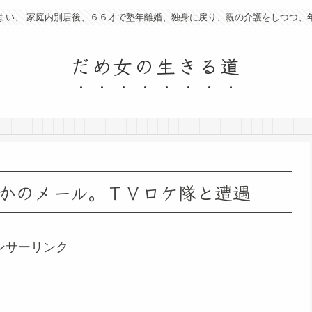
まい、 家庭内別居後、６６才で塾年離婚、独身に戻り、親の介護をしつつ、
だめ女の生きる道
かのメール。ＴＶロケ隊と遭遇
ンサーリンク