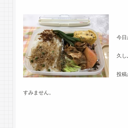
今日
久し
投稿
すみません。