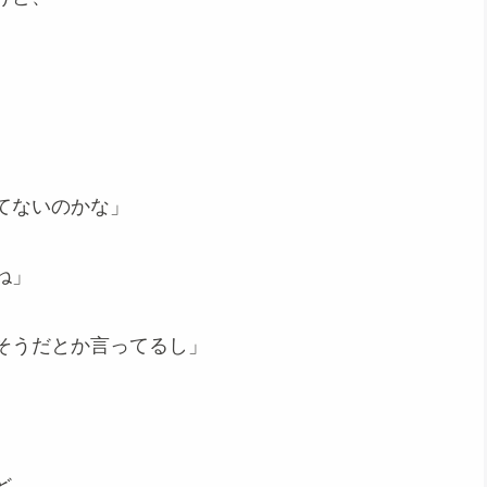
てないのかな」
ね」
そうだとか言ってるし」
ど、