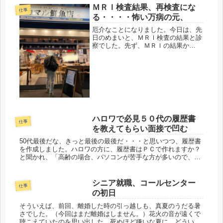
からの就職。今回は、初めての短時間
ＭＲＩ検査結果、再検査にな
仕事
労働、パートに挑戦。短いからと言っ
る・・・・怖い万病の元、
ても...
厄介なことになりました。今日は、先
日のめまいと、ＭＲＩ検査の結果と診
察でした。先ず、ＭＲＩの結果か
ら・・・頭の中身は、問題なし。知能
とは別もの（笑）どこも切れてもいな
かったし、出来物もなかったので、安
心はしました。喉の閉塞感は、数年前
に胸や...
ハロワで必見５０代の履歴書
仕事
を教えてもらい面接で凹む
50代最後だな、きっと最後の最後だ・・・と思いつつ、履歴書
を作成しました。ハロワの方に、履歴書はＰＣで作れますか？
と聞かれ、「高齢の場合、パソコンが苦手な方が多いので、出
来るという所をアピールした方がいいですよ」親切な相談員さ
んだ。でも、Ｐ...
シニア就職、コールセンター
仕事
の初日
そういえば、前回、離婚した時の引っ越しも、真夏のうだる暑
さでした。（今回はまだ離婚はしません。）花火の音が遠くで
聴こえていたのを思い出した。死ぬほど嫌いな夏に、どういう