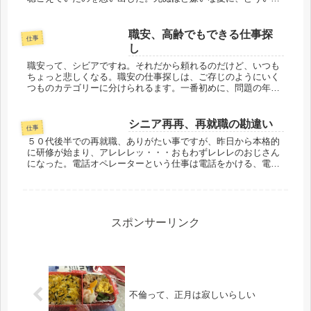
わけか、何か事を起こす事が多い。前夫の転勤での移動も夏、
今の夫と大ゲンカ...
職安、高齢でもできる仕事探
仕事
し
職安って、シビアですね。それだから頼れるのだけど、いつも
ちょっと悲しくなる。職安の仕事探しは、ご存じのようにいく
つものカテゴリーに分けられるます。一番初めに、問題の年齢
を入れる。ここで、大抵は帰ろうかな、と思う。たじろいでは
いけない。サバを...
シニア再再、再就職の勘違い
仕事
５０代後半での再就職、ありがたい事ですが、昨日から本格的
に研修が始まり、アレレレッ・・・おもわずレレレのおじさん
になった。電話オペレーターという仕事は電話をかける、電話
を受ける、の２種類あり、採用されたのは、かける方でした。
が、損保既存の会...
スポンサーリンク
不倫って、正月は寂しいらしい