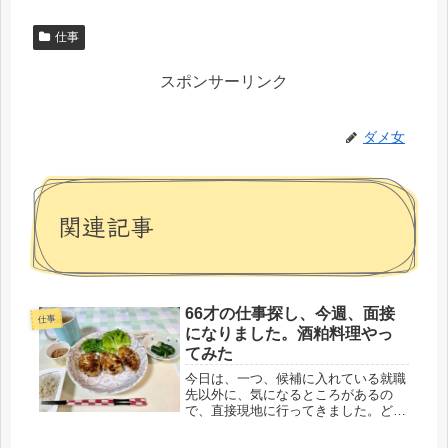
仕事
スポンサーリンク
ダメ女
関連記事
66才の仕事探し、今週、面接
仕事
になりました。酒粕料理やっ
てみた
今日は、一つ、候補に入れている就職
先以外に、気になるところがあるの
で、直接現地に行ってきました。どれ
くらいの通勤時間がかかるのか調査で
す。まだ決めてはいないけど、６６才