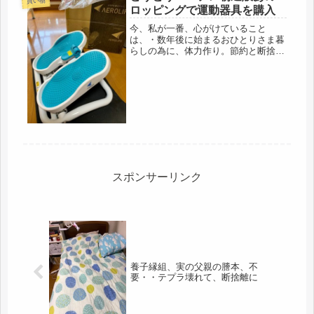
買い物
確認。まずは、皆の気になるスニーカ
ロッピングで運動器具を購入
ーと...
今、私が一番、心がけていること
は、・数年後に始まるおひとりさま暮
らしの為に、体力作り。節約と断捨離
と、介護。これを平行させて怒涛の数
年を乗り切ろうと思っています。孤独
死になるかならないかは、その時にな
らないと分からないけど、在宅介護も
増えて...
スポンサーリンク
養子縁組、実の父親の謄本、不
要・・テプラ壊れて、断捨離に