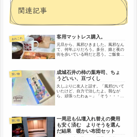
関連記事
客用マットレス購入。
あれこれ
元旦から、風邪ひきました。風邪なん
て、何年ぶりだろう。多分、娘と夜の
街を歩いている時だと思う。ご飯食べ
る時は、マスク外すから・・・💦年が
変わって、娘から電話が入り、おめで
とうございます・・・母「風邪ひいて
成城石井の柿の葉寿司、ちょ
ない？」なにしろ、娘のいる間、ずっ
買い物
うどいい、豆づくし
と...
久しぶりに友人と話す。「風邪ひいて
いたけど、自力で治したよ。我なが
ら、頑張ったわぁ～」「そう・・・今
のその声も、メチャ鼻声やけど
ね、」・・・Σ(･ω･ﾉ)ﾉまだ完全治癒に
は至ってないみたいです。が、今日
も、5時起床し、庭の水やり、鳥の世
一周忌も仏壇入れ替えの費用
話、...
買い物
も安く済む よりそうを選ん
だ結果 暖かい布団セット