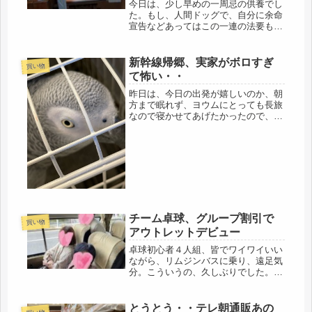
今日は、少し早めの一周忌の供養でし
た。もし、人間ドッグで、自分に余命
宣告などあってはこの一連の法要も中
断のままになるので、一周忌の法要
と、古い仏壇を終わらせて（閉眼供
養、たましい抜き）、新しい仏壇に入
新幹線帰郷、実家がボロすぎ
買い物
れ替える（開眼供養、たましい入れ）
て怖い・・
もして...
昨日は、今日の出発が嬉しいのか、朝
方まで眠れず、ヨウムにとっても長旅
なので寝かせてあげたかったので、ス
マホでユーチューブを見たり、する
と、突然上がってきたのが、THE 夜
もヒッパレ、三宅 裕司さんの司会
で、歌唱力のある歌手が他の人の持ち
歌を...
チーム卓球、グループ割引で
買い物
アウトレットデビュー
卓球初心者４人組、皆でワイワイいい
ながら、リムジンバスに乗り、遠足気
分。こういうの、久しぶりでした。乗
ったとたん、「旅行に行きたくなる
わ。」「任すから、探して」とアウト
レットに到着し、帰りのバスの時間も
とうとう・・テレ朝通販あの