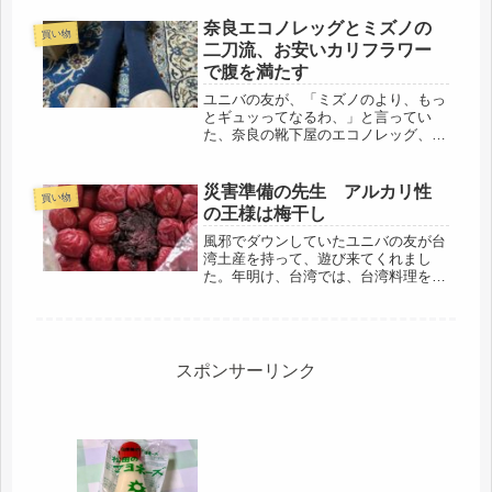
物だけを買いに行ってきました。水も
残りわずかになったので。このまま、
奈良エコノレッグとミズノの
買い物
家に居て、歩けなくなったら大変。こ
二刀流、お安いカリフラワー
う...
で腹を満たす
ユニバの友が、「ミズノのより、もっ
とギュッってなるわ、」と言ってい
た、奈良の靴下屋のエコノレッグ、そ
んなにギュッとなるのなら、立ち仕事
にいいかもしれないので、履き比べま
した。↑ユニバの友の推し、奈良エコ
災害準備の先生 アルカリ性
買い物
ノレッグユニバの友は、専業主婦だけ
の王様は梅干し
ど、...
風邪でダウンしていたユニバの友が台
湾土産を持って、遊び来てくれまし
た。年明け、台湾では、台湾料理を食
い尽くし、元気いっぱいだったようで
すが、日本に帰国してから、ひどい風
邪をひいたようで、何時までも、咳が
長引いていたとか。ひとり暮らしの私
に移...
スポンサーリンク