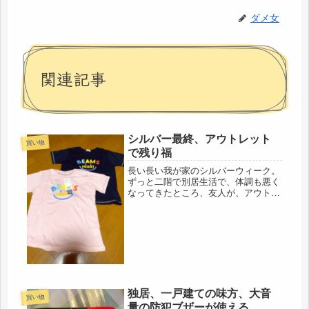
ダメ女
関連記事
シルバー最終、アウトレット
買い物
で残り福
長い長い我が家のシルバーウィーク。
ずっと二階で別居生活で、体調も悪く
なってきたところ、友人が、アウトレ
ットに車で連れて行ってくれました。
本当に、遠いのに、ありがとうです。
去年は、コロナ１年目で、バーゲン
は、ボイコットしたので、今年は、で
きた...
独居、一戸建ての味方、大音
買い物
量の防犯ブザーが使える