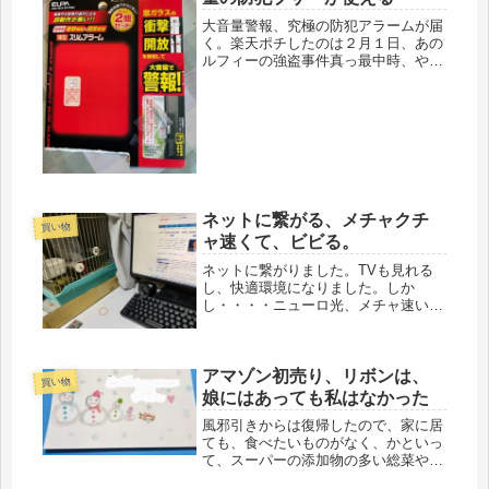
大音量警報、究極の防犯アラームが届
く。楽天ポチしたのは２月１日、あの
ルフィーの強盗事件真っ最中時、やっ
とですよ、届きました。ポチした時点
で４月に発送予定でしたが、その後、
ボロ家のリフォームが着工、かなりセ
キュリティーも頑丈になって安心して
い...
ネットに繋がる、メチャクチ
買い物
ャ速くて、ビビる。
ネットに繋がりました。TVも見れる
し、快適環境になりました。しか
し・・・・ニューロ光、メチャ速いで
す。ビビるぐらい、速い。(=ﾟωﾟ)ﾉ宅
内工事の際、担当の方の話では、スマ
ホ4Gの速度はが80だとすると、ニュ
アマゾン初売り、リボンは、
ーロは、300ですから、ものすご...
買い物
娘にはあっても私はなかった
風邪引きからは復帰したので、家に居
ても、食べたいものがなく、かといっ
て、スーパーの添加物の多い総菜や菓
子パンは遠慮したい。最低限、必要な