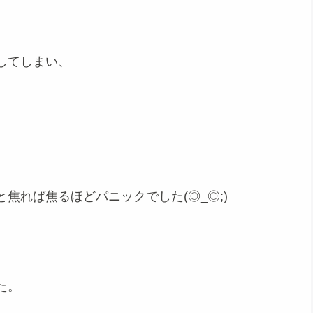
してしまい、
焦れば焦るほどパニックでした(◎_◎;)
た。