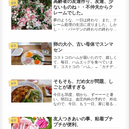
種類があり、「ボールピラティス」と
高齢者の友達作り、友達、少
生活
いう教室。お試し生徒は、だめ...
ないものね・・不仲夫からク
レームでした。
夢のような、一日は終わり、また、ク
レーム処理の生活に戻りました。しか
し・・・バーゲンの終わりの終わり
に、宝さがしみたいで、楽しかったで
す。昨日、出勤すると、早耳～(;´∀｀)
既にアウトレットツアーの一件を知っ
卵の大小、古い母体でスンマ
生活
てる同僚が、「超楽しかったそうで...
セン
コストコのハムが届いたので、嬉しく
て、毎日、ハムエッグを食べていま
す。コストコの「ハム」→「カナディ
アンベーコン」はたくさん入ってお
り、冷凍したので、当分、楽しめそう
🎶🎶卵は、ひとり暮らしだと10個入り
そもそも、だめ女が問題、し
生活
は余って、結局は廃棄になるので、私
ごとが遅すぎる
の場...
今日も35度、朝から、ずーーーと暑
い。明日は、血圧内科の予約で、外出
なので、今日、もう一日、家に籠るこ
とにしました。通勤のころは、早い時
刻に家を出るので、まだ常識の範囲の
外気温、オフィスに入る頃には陽も昇
友人つきあいの事、粘着プチ
生活
り気温も上がっているけど、それから
プチが便利、
は...