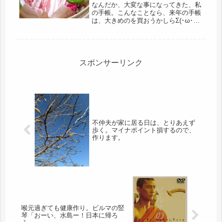
なんだか、大変な事になってきた、私
の手帳。こんなことなら、来年の手帳
は、大きめのを買おうかしらΣ(･ω･ﾉ)
ﾉ！先週の卓球教室の後、急遽お姉さ
ま方と海鮮ランチへ。それだけではま
だまだ物足りず、今週もランチへ。そ
の後は、日帰りバス旅行。皆、あ...
スポンサーリンク
不仲夫が家に居る日は、とりあえず
歩く。マイナポイント損するので、
作ります。
喉元過ぎても健康作り。ビルマの竪
琴「おーい、水島ー！日本に帰ろ