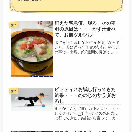
消えた宅急便、現る、その不
生活
明の原因は・・・かす汁食べ
て、お肌ツルツル
出てきた！暮れから行方不明になって
いた、母に送った年賀の初荷。やっと
の事で、出現。約2週間の長旅でし
た。荷物も壊れていないし、無事、母
に届きました。原因は、私でした(*ﾉω
ﾉ)もう、やってくれるわ・・・・。時
系列で、追う。暮れに近い26日、...
ピラティスお試し行ってきた
生活
結果・・・ののじのサラダお
ろし
まさかこんな展開になるとは・・・・
ビックリだわ('_')ピラティスのお試し
に行ってきた。結論から言って、カー
ブスの10倍ぐらいよいと思った。体験
したのは、ピラティスでもたくさんの