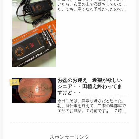
プ...
いたら、布団の上で寝落ちしていまし
た。でも、寒くなる予報だったので、
フトンカバーも替えて秋支度、鳥2羽
は、アクリルボードと透明ビニールク
ロスで散歩を囲って暖房。今回、デジ
タルのサーモを購入。以前から使って
い...
お盆のお迎え 希望が欲しい
生活
シニア・・田植え終わってま
すけど・・
今日こそは、異常な暑さだと思った。
朝、庭仕事を終えて、二階の鳥部屋で
エサのお世話。７時前ですよ、７時前
で、もう既に32度でした。鳥は、体温
が高いので、昨夜、引っ越し後、飼い
主の部屋に同居したけれど、鳥温度で
は、飼い主がバテルので、27度に。...
スポンサーリンク