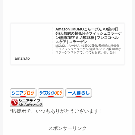
Amazon | MOMOこらーげん ×3袋90日
分/天然鱈の超低分子フィッシュコラーゲ
ン/無添加/アミノ酸18種 | フレスコヘル
スケア | コラーゲン
MOMOこらーげん ×3袋90日分/天然鱈の超低分
子フィッシュコラーゲン/無添加/アミノ酸18種が
コラーゲンストアでいつでもお買い得。当日お
急ぎ便対象商品は、当日お届け可能です。アマ
amzn.to
ゾン配送商品は、通常配送無料（一部除く）。
*応援ポチ、いつもありがとうございます！
スポンサーリンク