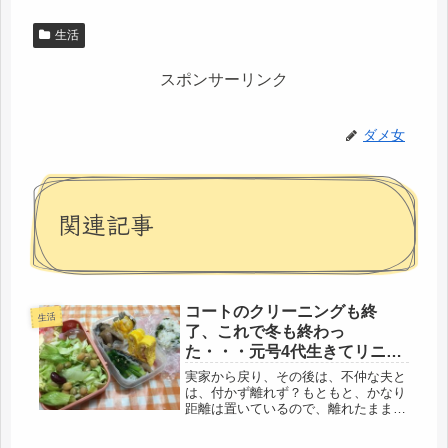
生活
スポンサーリンク
ダメ女
関連記事
コートのクリーニングも終
生活
了、これで冬も終わっ
た・・・元号4代生きてリニア
に乗る夢、明日からの作り置
実家から戻り、その後は、不仲な夫と
き料理できた。
は、付かず離れず？もともと、かなり
距離は置いているので、離れたままだ
けど、お互いのペースで動いている。
昨日は、クリーニングの引き取りに行