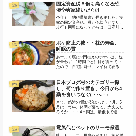
った。スーパーの中で出すと、白洋舎
固定資産税６倍も高くなる恐
生活
になるので、単価が高い。ちょっと
怖💦実家終いだらけ
ね・...
今年も、納税通知書が届きました。実
家の固定資産税。母が認知症となり、
歩行も困難になってからは、口座引き
落としにしていなかったので長女であ
る私が支払っていましたが、重要書類
関連が紛失してはいけないと考え、通
ボケ防止の彼・・枕の寿命、
生活
い介護の期間は、母宛ての郵便物を関
睡眠の質
東...
あーよく寝た✨田植えのホテルは、枕
が合わず、1時間ごとに目が覚めてい
たので、自宅に帰り、マイ枕で寝る
と、ぐっすり～ｚｚｚｚｚ(-_-)zzz夜
は１０時前には就寝し、夜中、４時ご
ろには、一度トイレに目が覚めるけ
日本ブログ村のカテゴリー探
生活
ど、その後、続きを寝て、朝７時ま...
し、筍で作り置き、今日から4
勤を食いつなぐ(・へ・)
さて、怒涛の4勤が始まった。4月、5
月は、毎年、体調が落ちる。大丈夫だ
ろうか・・・4日間は、最低限で過ご
すので、とりあえず、やれることはや
っておこう、で動いた昨日。朝から、
庭の雑草抜き、電気屋にＰＣ用品を買
電気代とペットのサーモ保温
生活
いに行き、ネットが不安定なので、
昨日もアチコチ用事を済ませ、気が付