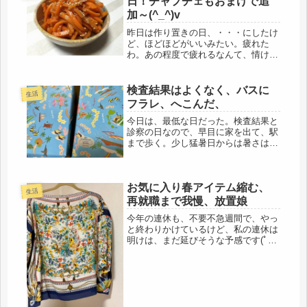
日！チャプチェもおまけで追
加～(^_^)v
昨日は作り置きの日、・・・にしたけ
ど、ほどほどがいいみたい。疲れた
わ。あの程度で疲れるなんて、情けな
い。休日だったのに、また寝落ちして
いた。どこか悪いんじゃなかろう
か・・・フフフ、考えたら、色々あ
検査結果はよくなく、バスに
生活
る。でも、それを言っちゃ、お終いだ
フラレ、へこんだ、
ろ。命に別...
今日は、最低な日だった。検査結果と
診察の日なので、早目に家を出て、駅
まで歩く。少し猛暑日からは暑さはマ
シになったとはいえ、湿度が高く、不
快指数はうなぎのぼり。その上、検査
結果は、よくなく、へこんだ。個室の
お気に入り春アイテム縮む、
待合室は、多分、感染者が待機してい
生活
る...
再就職まで我慢、放置娘
今年の連休も、不要不急週間で、やっ
と終わりかけているけど、私の連休は
明けは、まだ延びそうな予感です(ﾟ
Дﾟ)明日も朝、雨みたいだし、明後日
まで、雨は残りそう・・・・と言う事
は、不仲な夫は、まだ仕事には出ない
ので、すっかり休みモード。参った
な...