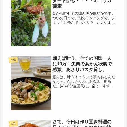
タートかも・・・・ミョウガ
蕎麦
朝から蝉セミの鳴き声が賑やかです。
つい先日まで、朝のランニングで、シ
ュッ！と飛んでいたので、いよいよだ
なと思っていたら、いよいよ、長きの
地下生活を終えて、一斉に地上に出て
きたようです。一昨年、通勤の途中、
会社の植え込みで、偶然、見つけたセ
ミ...
願えば叶う、全ての国民一人
生活
に10万！失業であかん状態で
感激、あさりパスタ旨し。
願えば、叶う！そういう事もあるんだ
なぁ～、久しぶりの、お金の、朗報
だ。(=ﾟωﾟ)ﾉ全国民に、全て、すすす
っべて・・・一人、一律、10万円、や
ったね、いいじゃないか！感激だ！で
も、現金ですよ、キャッシュね、この
場に及んで、電子マネーとか、ケ...
さて、今日は作り置き料理の
生活