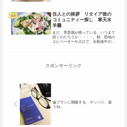
住人との挨拶 リタイア後の
生活
コミュニティー探し 寒天水
羊羹
まだ、罪悪感が残っている。いつまで
続くのだろうか・・・・。朝、団地の
エレベーターや入口で、出勤途中の住
人と会うと、つい、長い勤め生活の癖
が出てしまい、全開モードで、「おは
ようございます！」と反射的にでてし
まう。会社での挨拶みたい・・そし
て、...
スポンサーリンク
歯ブラシに開眼する、ヤッパリ、違
うね。