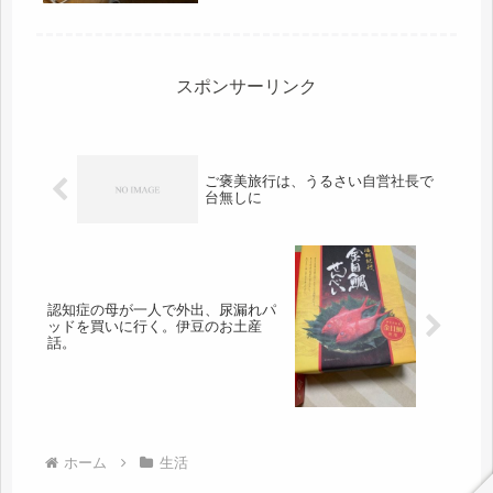
が、骨まで染みついているのかもしれ
ない。そして、カード払いの時、苦労
する。大体、見切り発進が多すぎると
思う...
スポンサーリンク
ご褒美旅行は、うるさい自営社長で
台無しに
認知症の母が一人で外出、尿漏れパ
ッドを買いに行く。伊豆のお土産
話。
ホーム
生活