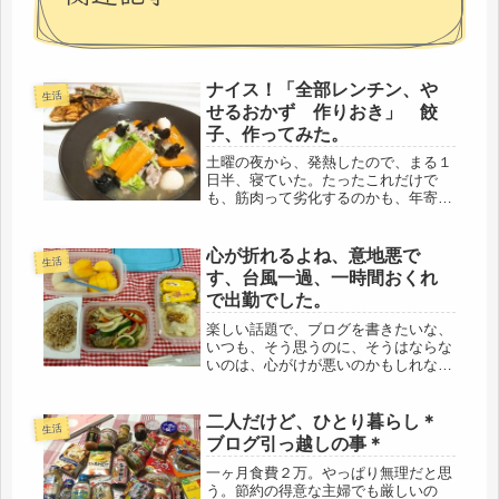
ナイス！「全部レンチン、や
生活
せるおかず 作りおき」 餃
子、作ってみた。
土曜の夜から、発熱したので、まる１
日半、寝ていた。たったこれだけで
も、筋肉って劣化するのかも、年寄り
くさくってイヤだけど、手すりのない
階段は辛い。熱も下がったし、明日は
仕事だ。そろそろ動かなきゃね。予行
心が折れるよね、意地悪で
生活
演習、開始ーとするか。それで、気に
す、台風一過、一時間おくれ
なっ...
で出勤でした。
楽しい話題で、ブログを書きたいな、
いつも、そう思うのに、そうはならな
いのは、心がけが悪いのかもしれな
い。毎日、まっすぐ生きてますが、そ
れだけじゃ、ダメなのだろう・・・(´-
ω-`)だいいち、今日は雨、不仲な夫
二人だけど、ひとり暮らし＊
生活
も、御在宅です(´ﾟдﾟ｀)台風...
ブログ引っ越しの事＊
一ヶ月食費２万。やっぱり無理だと思
う。節約の得意な主婦でも厳しいの