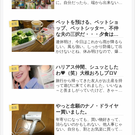
に。自分だったら、端から出来ないな
ぁ。もう少し足さないとね、ちょっと
可哀そう。こちらは、こちらで、娘が
出て行き、二人だけど、ひとり暮らし
ペットを預ける、ペットショ
になった。余裕ができたと言えば、そ
生活
うだ...
ップ、ペットシッター、不仲
な夫の三択だ・・・夕食はコ
ンビニトルティーヤ
連休明け、今日はこれから雨が降るら
しい。風も強い。しっかり防備して出
かけないとね、休み明けなので、爆発
的に入電数も多いだろう。数日、空い
た電車に乗れたが、今日から満員電車
だなぁ～(・_・;)通勤時間、自宅から
ハリアス仲間、シュッとした
生活
30分圏内、夢のまた夢だけど、や...
わ💗（笑）大根おろしプロV
旅行から帰ってきた友人がお土産を持
って遊びに来てくれました。いいなぁ
～と羨ましがっていたけど、きゃ～あ
の映画のスクーター！盛りだくさんや
ね、冷蔵庫に貼っておくわ。ありがと
う！ちょうどオリーブオイル使い切っ
やっと念願のナノ・ドライヤ
生活
たとこ、ウレシイ！悪いね、餞別もな
ー買いました。
に...
年寄りになっても、買い物好きって、
治らないのかもしれない。他人事じゃ
ない。自分も、割とお気楽に買ってし
まう。独身時代が長いと、その性分